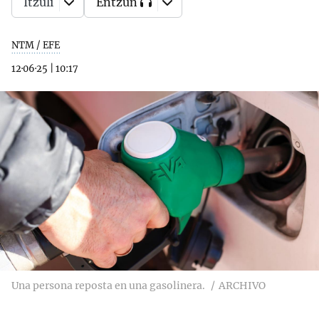
Itzuli
Entzun
NTM / EFE
12·06·25
|
10:17
Una persona reposta en una gasolinera.
ARCHIVO