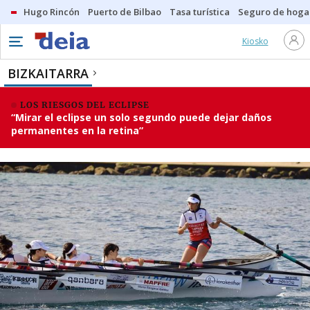
Hugo Rincón
Puerto de Bilbao
Tasa turística
Seguro de hoga
Kiosko
BIZKAITARRA
LOS RIESGOS DEL ECLIPSE
“Mirar el eclipse un solo segundo puede dejar daños
permanentes en la retina”