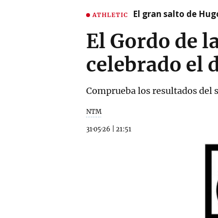
El gran salto de Hug
ATHLETIC
El Gordo de l
celebrado el
Comprueba los resultados del 
NTM
31·05·26
|
21:51