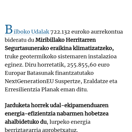
B
ilboko Udalak
722.132 euroko aurrekontua
bideratu du
Miribillako Herritarren
Segurtasunerako eraikina klimatizatzeko,
truke geotermikoko sistemaren instalazioa
eginez. Diru horretatik, 255.855,60 euro
Europar Batasunak finantzatutako
NextGenerationEU Suspertze, Eraldatze eta
Erresilientzia Planak
eman ditu.
Jarduketa horrek udal-ekipamenduaren
energia-efizientzia nabarmen hobetzea
ahalbidetuko du
, lurpeko energia
berriztagarria aprobetxatuz.