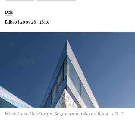
Deia
Bilbao
|
20·05·26
|
16:10
Miribillako Herritarren Segurtasunerako eraikina.
B. U.