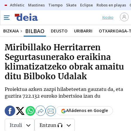
Athletic
Mastines
Tiempo
Skate
Eclipse
Robos en playas
Kiosko
BILBAO
BIZKAIA
DEUSTO
URIBARRI
OTXARKOAGA-
Miribillako Herritarren
Segurtasunerako eraikina
klimatizatzeko obrak amaitu
ditu Bilboko Udalak
Proiektua azken zazpi hilabeteetan gauzatu da, eta
guztira 722.132 euroko inbertsioa izan du
Añádenos en Google
Itzuli
Entzun