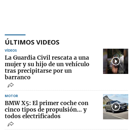
ÚLTIMOS VIDEOS
VÍDEOS
La Guardia Civil rescata a una
mujer y su hijo de un vehículo
tras precipitarse por un
barranco
MOTOR
BMW X5: El primer coche con
cinco tipos de propulsión… y
todos electrificados