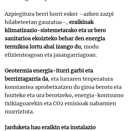
Azpiegitura berri horri esker –azken zazpi
hilabeteetan gauzatua–,
eraikinak
klimatizazio-sistemetarako eta ur bero
sanitarioa ekoizteko behar den energia
termikoa lortu ahal izango du
, modu
efizienteagoan eta jasangarriagoan.
Geotermia energia-iturri garbi eta
berriztagarria da
, eta lurraren tenperatura
konstantea aprobetxatzen du giroa berotu eta
hozteko eta ura berotzeko, energia-kontsumo
txikiagoarekin eta CO2 emisioak nabarmen
murriztuta.
Jarduketa hau eraikin eta instalazio