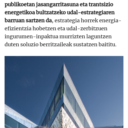
publikoetan jasangarritasuna eta trantsizio
energetikoa bultzatzeko udal-estrategiaren
barruan sartzen da
, estrategia horrek energia-
efizientzia hobetzen eta udal-zerbitzuen
ingurumen-inpaktua murrizten laguntzen
duten soluzio berritzaileak sustatzen baititu.