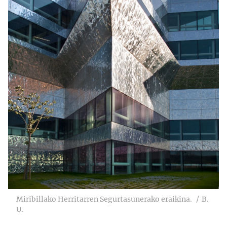
Miribillako Herritarren Segurtasunerako eraikina.
B.
U.