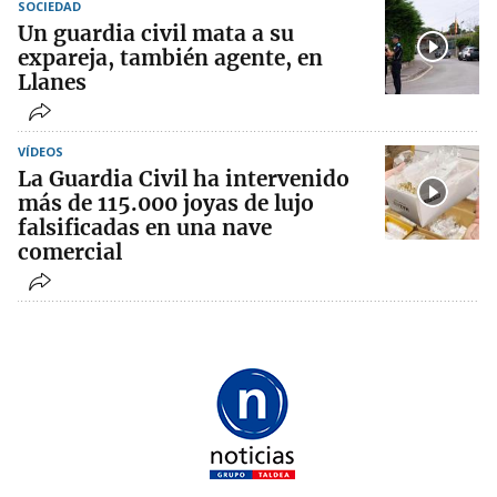
SOCIEDAD
Un guardia civil mata a su
expareja, también agente, en
Llanes
VÍDEOS
La Guardia Civil ha intervenido
más de 115.000 joyas de lujo
falsificadas en una nave
comercial