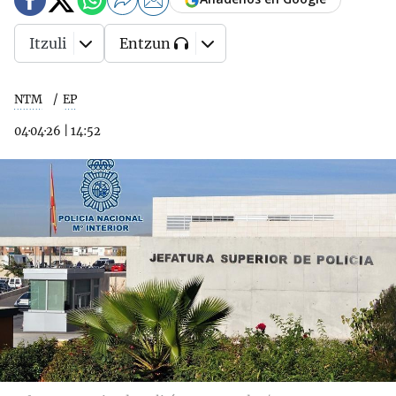
Itzuli
Entzun
NTM
EP
04·04·26
|
14:52