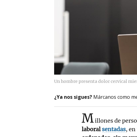
Un hombre presenta dolor cervical mie
¿Ya nos sigues?
Márcanos como me
M
illones de pers
laboral
sentadas
, en