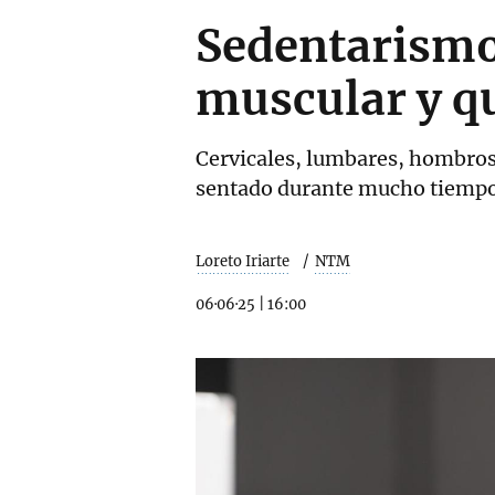
Sedentarismo 
muscular y q
Cervicales, lumbares, hombros,
sentado durante mucho tiemp
Loreto Iriarte
NTM
06·06·25
|
16:00