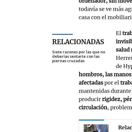
ordenador,
sin move
todavía se ve más ag
casa con el mobiliar
El
tra
RELACIONADAS
invisi
salud
Siete razones por las que no
deberías sentarte con las
Herrer
piernas cruzadas
de Hyp
hombros, las manos 
afectadas
por el
trab
mantenidas durante 
producir
rigidez, pé
circulación
, problem
Relac