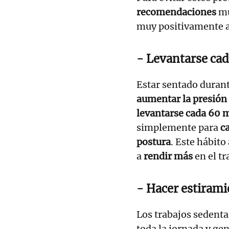
recomendaciones
mu
muy positivamente 
- Levantarse cad
Estar sentado duran
aumentar la presión
levantarse cada 60 
simplemente para
c
postura
. Este hábit
a
rendir más
en el tr
- Hacer estirami
Los trabajos sedenta
toda la jornada y g