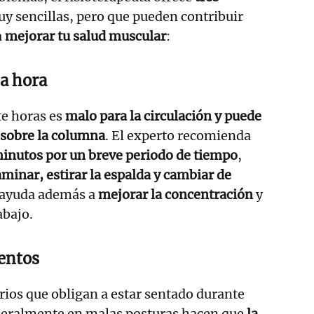
y sencillas, pero que pueden contribuir
a
mejorar tu salud muscular
:
a hora
te horas es
malo para la circulación y puede
 sobre la columna
. El experto recomienda
minutos por un breve periodo de tiempo
,
aminar, estirar la espalda y cambiar de
o ayuda además a
mejorar la concentración
y
abajo.
entos
rios que obligan a estar sentado durante
eneralmente en malas posturas hacen que
la