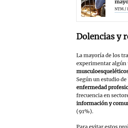
mayor
NTM / 
Dolencias y 
La mayoría de los tr
experimentar algún 
musculoesquelético
Según un estudio de
enfermedad profesi
frecuencia en secto
información y comu
(91%).
Para evitar estos pr