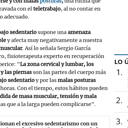
rse y con malas
posturas
,
una rutina que
ravada con el
teletrabajo
, al no contar en
io adecuado.
bajo sedentario
supone una
amenaza
ble
y afecta muy negativamente a nuestra
 muscular
. Así lo señala Sergio García
o, fisioterapeuta experto en recuperación
LO 
erice: "
La zona cervical y lumbar, los
1
y las piernas
son las partes del cuerpo más
ajo sedentario
y por las
malas posturas
horas. Con el tiempo, estos hábitos pueden
rdida de masa muscular, tensión y mala
2
as que a la larga pueden complicarse".
3
ionan el excesivo sedentarismo con un