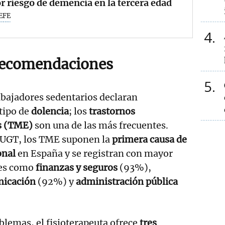
 riesgo de demencia en la tercera edad
EFE
4
recomendaciones
5
abajadores sedentarios declaran
tipo de
dolencia
; los
trastornos
s (TME)
son una de las más frecuentes.
 UGT, los TME suponen la
primera causa de
onal
en España y se registran con mayor
res como
finanzas y seguros
(93%),
nicación
(92%) y
administración pública
oblemas, el fisioterapeuta ofrece
tres