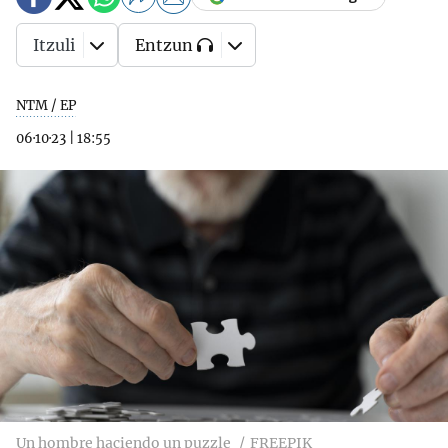
Itzuli
Entzun
NTM / EP
06·10·23
|
18:55
Un hombre haciendo un puzzle
FREEPIK