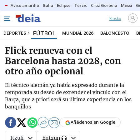
Aviso amarillo
Italia
Eclipse
Terzic
Cruz Gorbeia
Messi
G
Kiosko
FÚTBOL
DEPORTES
MUNDIAL 2026
BALONCESTO
B
Flick renueva con el
Barcelona hasta 2028, con
otro año opcional
El técnico alemán ya había expresado durante la
temporada su deseo de extender el vínculo con el
Barça, que a priori será su última experiencia en los
banquillos
Añádenos en Google
Itzuli
Entzun