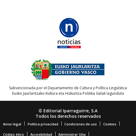
Subvencionada por el Departamento de Cultura y Política Lingüística
Eusko Jaurlaritzako Kultura eta Hizkuntza Politika Sailak lagunduta
© Editorial Iparraguirre, S.A
Todos los derechos reservados
Aviso legal
Política privacidad
Condiciones de uso
Cookies
Código ético
Accesibilidad
Administrar Utiq