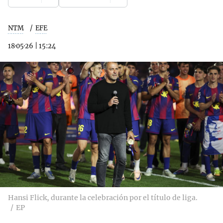
NTM
EFE
18·05·26
|
15:24
Hansi Flick, durante la celebración por el título de liga.
EP