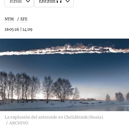
Itzuli
Entzun
NTM
EFE
18·05·26
|
14:09
La explosión del asteroide en Cheliábinsk (Rusia).
ARCHIVO