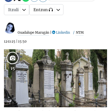
Itzuli
Entzun
Guadalupe Marugán
|
Linkedin
NTM
12·11·25
|
15:50
15