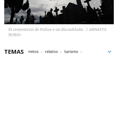
El cementerio de Polloe e un día nublado.
ARNAITZ
RUBIO
TEMAS
mitos
relatos
turismo
cementerios
secretos
Visitas