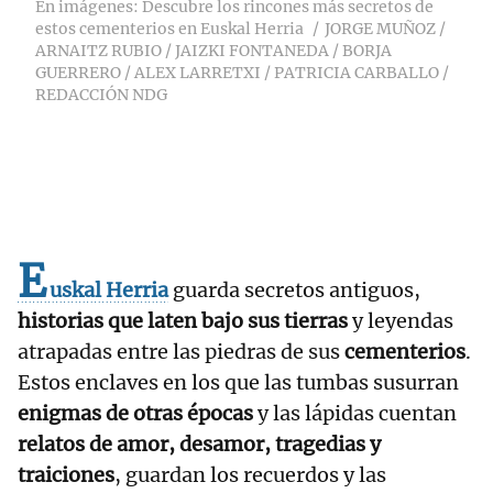
En imágenes: Descubre los rincones más secretos de
estos cementerios en Euskal Herria
JORGE MUÑOZ /
ARNAITZ RUBIO / JAIZKI FONTANEDA / BORJA
GUERRERO / ALEX LARRETXI / PATRICIA CARBALLO /
REDACCIÓN NDG
E
uskal Herria
guarda secretos antiguos,
historias que laten bajo sus tierras
y leyendas
atrapadas entre las piedras de sus
cementerios
.
Estos enclaves en los que las tumbas susurran
enigmas de otras épocas
y las lápidas cuentan
relatos de amor, desamor, tragedias y
traiciones
, guardan los recuerdos y las