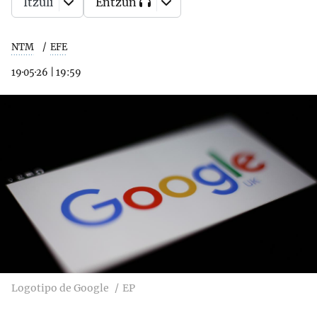
Itzuli
Entzun
NTM
EFE
19·05·26
|
19:59
Logotipo de Google
EP