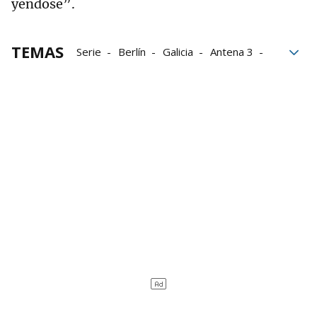
yéndose”.
TEMAS
Serie
Berlín
Galicia
Antena 3
La 1
Telecinco