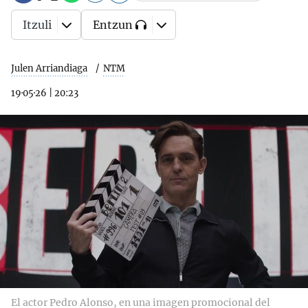
Itzuli
Entzun
Julen Arriandiaga
NTM
19·05·26
|
20:23
El actor Pedro Alonso, en una imagen promocional del