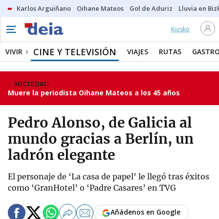
Karlos Arguiñano
Oihane Mateos
Gol de Aduriz
Lluvia en Biz
Kiosko
CINE Y TELEVISIÓN
VIVIR
VIAJES
RUTAS
GASTR
SOCIEDAD
Muere la periodista Oihane Mateos a los 45 años
Pedro Alonso, de Galicia al
mundo gracias a Berlín, un
ladrón elegante
El personaje de ‘La casa de papel’ le llegó tras éxitos
como ‘GranHotel’ o ‘Padre Casares’ en TVG
Añádenos en Google