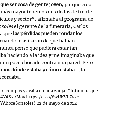
que ser cosa de gente joven,
porque creo
o más mayor tenemos dos dedos de frente
hículos y sector”, afirmaba al programa de
nsoles
el gerente de la funeraria, Carlos
la que
las pérdidas pueden rondar los
cuando le avisaron de que habían
nunca pensó que pudiera estar tan
iba haciendo a la idea y me imaginaba que
tar un poco chocado contra una pared. Pero
imos dónde estaba y cómo estaba…, la
ecordaba.
er trompos y acaba en una zanja: "Intuimos que

#YAS22May
https://t.co/8wUKVLZvze
@YAhoraSonsoles)
22 de mayo de 2024