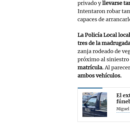
privado y
llevarse ta
Intentaron robar ta
capaces de arrancarl
La Policía Local loca
tres de la madrugada 
zanja rodeado de ve
próximo al siniestro 
matrícula.
Al parece
ambos vehículos.
El ex
fúne
Miguel