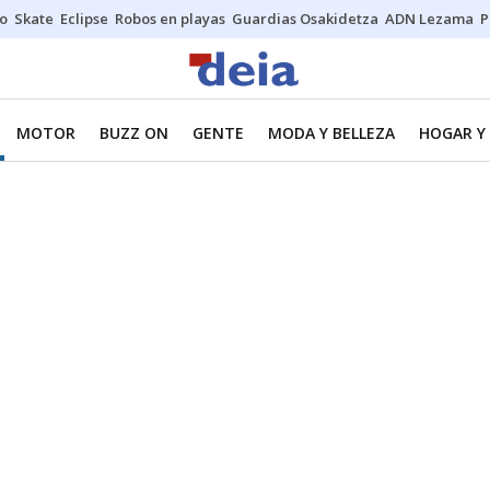
o
Skate
Eclipse
Robos en playas
Guardias Osakidetza
ADN Lezama
P
MOTOR
BUZZ ON
GENTE
MODA Y BELLEZA
HOGAR Y 