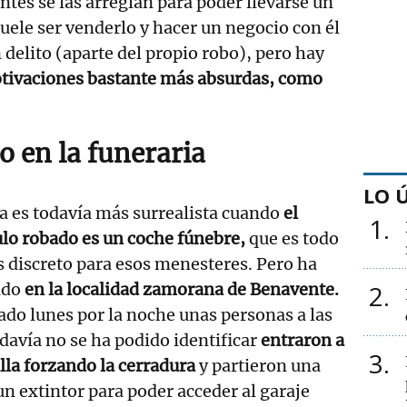
ntes se las arreglan para poder llevarse un
suele ser venderlo y hacer un negocio con él
 delito (aparte del propio robo), pero hay
tivaciones bastante más absurdas, como
o en la funeraria
LO 
a es todavía más surrealista cuando
el
1
lo robado es un coche fúnebre,
que es todo
 discreto para esos menesteres. Pero ha
ido
en la localidad zamorana de Benavente.
2
ado lunes por la noche unas personas a las
davía no se ha podido identificar
entraron a
3
lla forzando la cerradura
y partieron una
n extintor para poder acceder al garaje