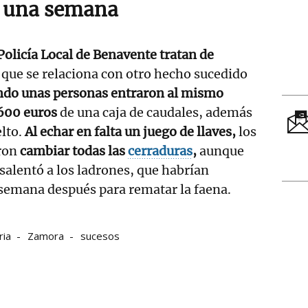
n una semana
 Policía Local de Benavente tratan de
que se relaciona con otro hecho sucedido
ando unas personas entraron al mismo
 600 euros
de una caja de caudales, además
elto.
Al echar en falta un juego de llaves,
los
eron
cambiar todas las
cerraduras
,
aunque
salentó a los ladrones, que habrían
 semana después para rematar la faena.
ria
Zamora
sucesos