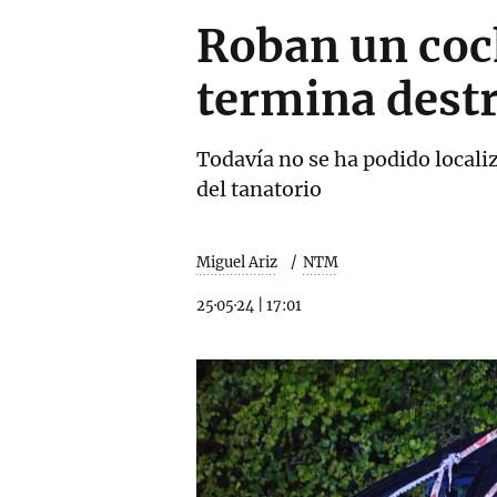
Roban un coc
termina dest
Todavía no se ha podido localiz
del tanatorio
Miguel Ariz
NTM
25·05·24
|
17:01