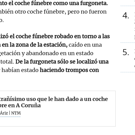
nto el coche fúnebre como una furgoneta.
mbién otro coche fúnebre, pero no fueron
4
o.
lizó el coche fúnebre robado en torno a las
en la zona de la estación,
caído en una
5
getación y abandonado en un estado
total.
De la furgoneta sólo se localizó una
r habían estado
haciendo trompos con
trañísimo uso que le han dado a un coche
bre en A Coruña
 Áriz | NTM