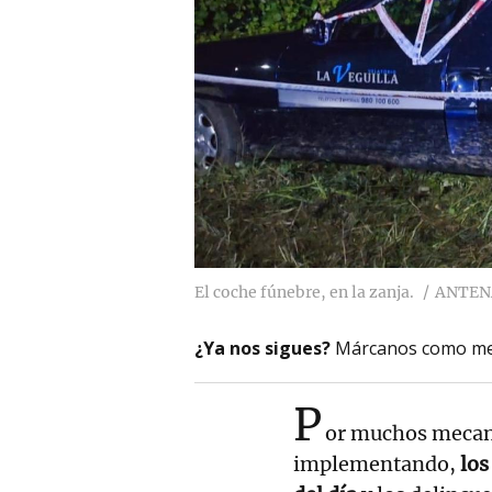
El coche fúnebre, en la zanja.
ANTEN
¿Ya nos sigues?
Márcanos como me
P
or muchos mecan
implementando,
lo