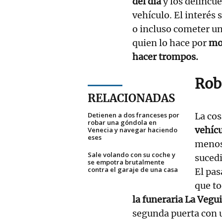
del día
y los delincue
vehículo. El interés 
o incluso cometer un
quien lo hace por
mo
hacer trompos.
Rob
RELACIONADAS
Detienen a dos franceses por
La cos
robar una góndola en
vehícu
Venecia y navegar haciendo
eses
menos
Sale volando con su coche y
suced
se empotra brutalmente
contra el garaje de una casa
El pas
que to
la funeraria La Vegui
segunda puerta con u