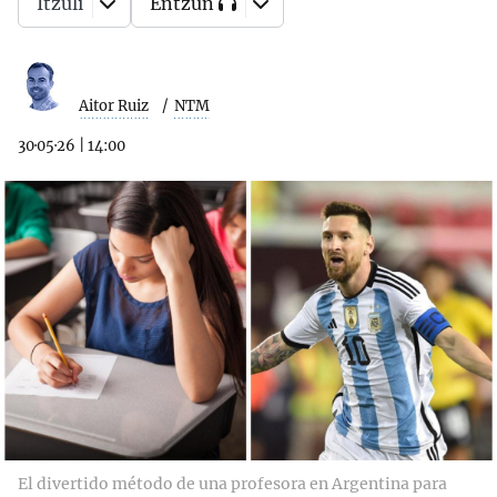
Itzuli
Entzun
Aitor Ruiz
NTM
30·05·26
|
14:00
El divertido método de una profesora en Argentina para