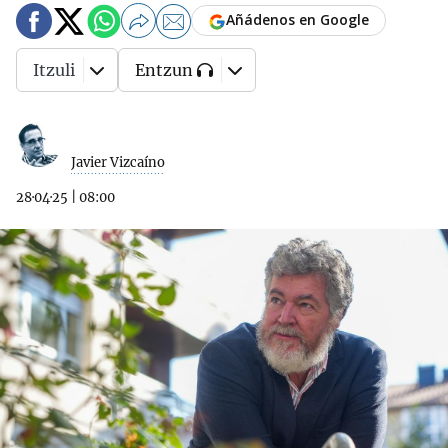
Añádenos en Google
Itzuli
Entzun
Javier Vizcaíno
28·04·25
|
08:00