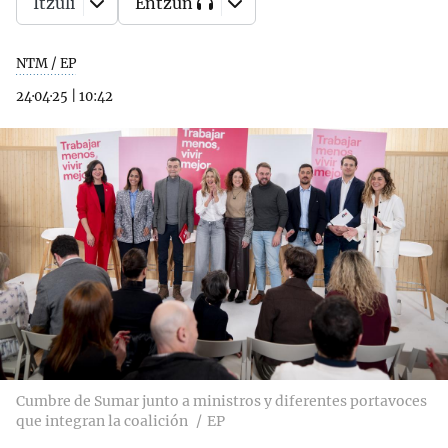
Itzuli
Entzun
NTM / EP
24·04·25
|
10:42
Cumbre de Sumar junto a ministros y diferentes portavoces
que integran la coalición
EP