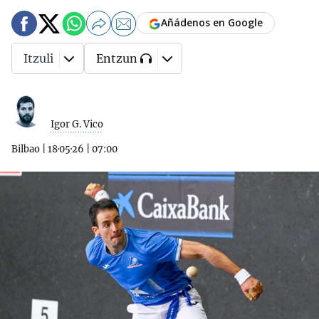
Añádenos en Google
Itzuli
Entzun
Igor G. Vico
Bilbao
|
18·05·26
|
07:00