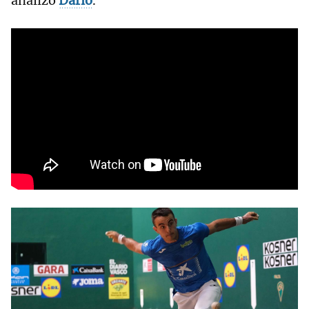
analizó
Darío
.