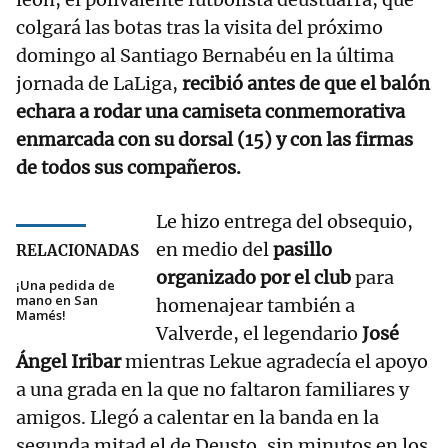
colgará las botas tras la visita del próximo
domingo al Santiago Bernabéu en la última
jornada de LaLiga,
recibió antes de que el balón
echara a rodar una camiseta conmemorativa
enmarcada con su dorsal (15) y con las firmas
de todos sus compañeros.
Le hizo entrega del obsequio,
en medio del
pasillo
RELACIONADAS
organizado por el club
para
¡Una pedida de
mano en San
homenajear también a
Mamés!
Valverde, el legendario
José
Ángel Iribar
mientras Lekue agradecía el apoyo
a una grada en la que no faltaron familiares y
amigos. Llegó a calentar en la banda en la
segunda mitad el de Deusto, sin minutos en los