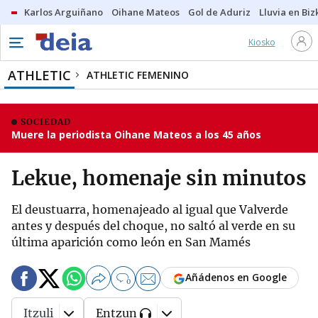
Karlos Arguiñano
Oihane Mateos
Gol de Aduriz
Lluvia en Biz
Kiosko
ATHLETIC
ATHLETIC FEMENINO
SOCIEDAD
Muere la periodista Oihane Mateos a los 45 años
Lekue, homenaje sin minutos
El deustuarra, homenajeado al igual que Valverde
antes y después del choque, no saltó al verde en su
última aparición como león en San Mamés
Añádenos en Google
0
Itzuli
Entzun