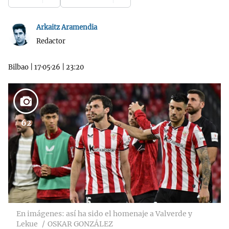
Arkaitz Aramendia
Redactor
Bilbao
|
17·05·26
|
23:20
62
En imágenes: así ha sido el homenaje a Valverde y
Lekue
OSKAR GONZÁLEZ