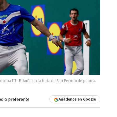
ltuna III-Bikuña en la feria de San Fermín de pelota.
dio preferente
Añádenos en Google