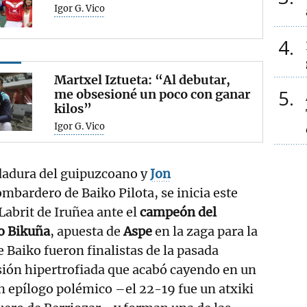
Igor G. Vico
4
Martxel Iztueta: “Al debutar,
5
me obsesioné un poco con ganar
kilos”
Igor G. Vico
dadura del guipuzcoano y
Jon
bombardero de Baiko Pilota, se inicia este
Labrit de Iruñea ante el
campeón del
o Bikuña
, apuesta de
Aspe
en la zaga para la
e Baiko fueron finalistas de la pasada
ión hipertrofiada que acabó cayendo en un
n epílogo polémico –el 22-19 fue un atxiki