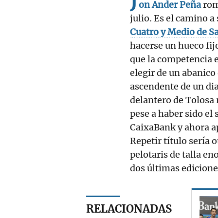
J
on
Ander
Peña
romp
julio. Es el camino a
Cuatro
y Medio
de
S
hacerse un hueco fijo
que la competencia e
elegir de un abanico
ascendente de un dia
delantero de Tolosa 
pese a haber sido el
CaixaBank y ahora a
Repetir título sería 
pelotaris de talla en
dos últimas edicion
RELACIONADAS