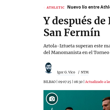
Nuevo lío entre Athl
ATHLETIC
Y después de 
San Fermín
Artola-Iztueta superan este m
del Manomanista en el Torneo
Igor G. Vico
NTM
BILBAO
|
09·07·25
|
08:30
|
Actualizado a la
4