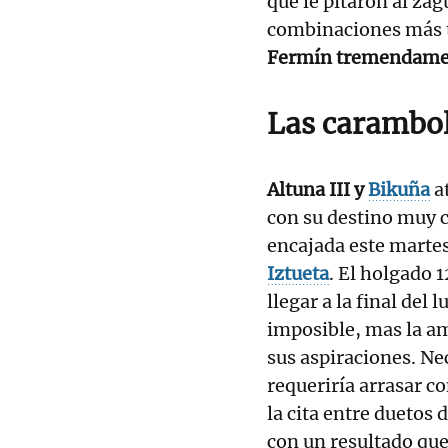
que le pitaron al za
combinaciones más te
Fermín tremendamen
Las carambo
Altuna III y
Bikuña
at
con su destino muy 
encajada este martes
Iztueta
. El holgado 
llegar a la final del
imposible, mas la am
sus aspiraciones. Ne
requeriría arrasar c
la cita entre duetos 
con un resultado que