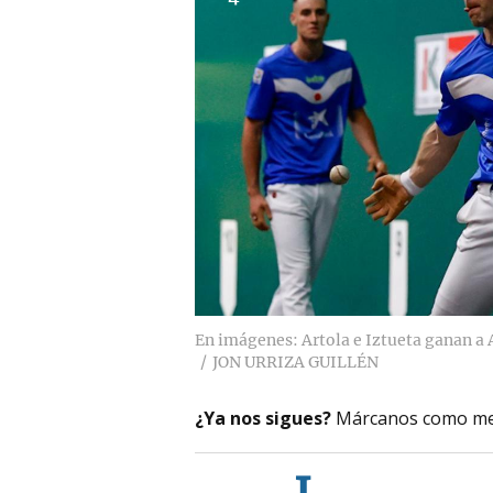
En imágenes: Artola e Iztueta ganan a A
JON URRIZA GUILLÉN
¿Ya nos sigues?
Márcanos como me