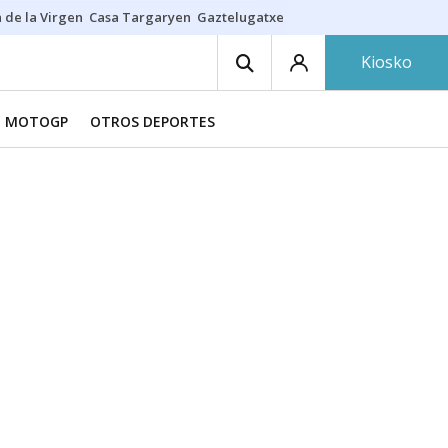
 de la Virgen
Casa Targaryen
Gaztelugatxe
Athletic
Aste Nagusia
C
Kiosko
MOTOGP
OTROS DEPORTES