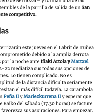
guero de Berriozar– y forman una de las
mibles de la parrilla de salida de un
San
te competitivo.
las
errizarán este jueves en el Labrit de Iruñea
comprometido debido a la amplia derrota
 por la noche ante
Iñaki Artola y
Martxel
12-22 mediatiza sus todas sus opciones de
 lunes. Lo tienen complicado. No es
plitud de la distancia dificulta seriamente
cesitan el más difícil todavía. La carambola
on
Peña II
y
Mariezkurrena II
y esperar que
de Baiko del sábado (17.30 horas) se facture
 favorezca sus aspiraciones. Para empezar,