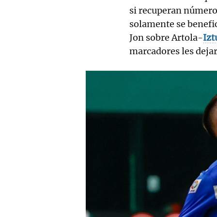
si recuperan números
solamente se benefici
Jon sobre Artola-
Izt
marcadores les deja