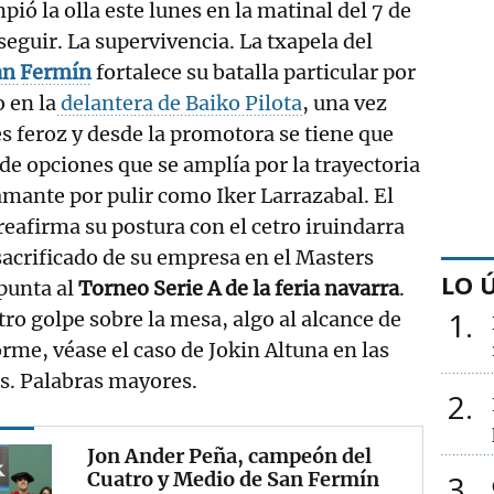
ió la olla este lunes en la matinal del 7 de
 seguir. La supervivencia. La txapela del
an
Fermín
fortalece su batalla particular por
 en la
delantera de Baiko Pilota
, una vez
s feroz y desde la promotora se tiene que
 de opciones que se amplía por la trayectoria
mante por pulir como Iker Larrazabal. El
reafirma su postura con el cetro iruindarra
 sacrificado de su empresa en el Masters
LO 
punta al
Torneo Serie A de la feria navarra
.
1
otro golpe sobre la mesa, algo al alcance de
orme, véase el caso de Jokin Altuna en las
es. Palabras mayores.
2
Jon Ander Peña, campeón del
Cuatro y Medio de San Fermín
3