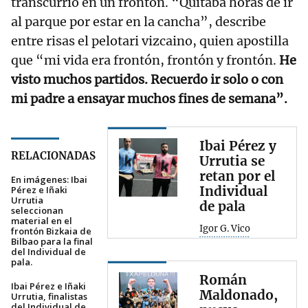
transcurrió en un frontón. “Quitaba horas de ir
al parque por estar en la cancha”, describe
entre risas el pelotari vizcaino, quien apostilla
que “mi vida era frontón, frontón y frontón.
He
visto muchos partidos. Recuerdo ir solo o con
mi padre a ensayar muchos fines de semana”.
Ibai Pérez y
RELACIONADAS
Urrutia se
retan por el
En imágenes: Ibai
Individual
Pérez e Iñaki
Urrutia
de pala
seleccionan
material en el
Igor G. Vico
frontón Bizkaia de
Bilbao para la final
del Individual de
pala.
Román
Ibai Pérez e Iñaki
Maldonado,
Urrutia, finalistas
del Individual de