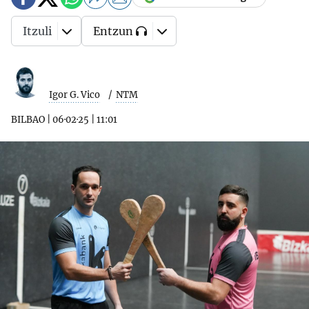
Itzuli
Entzun
Igor G. Vico
NTM
BILBAO
|
06·02·25
|
11:01