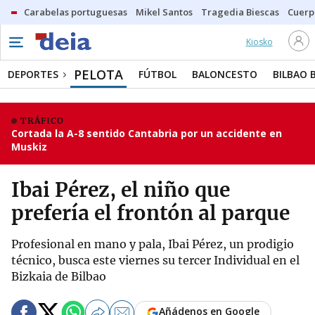
Carabelas portuguesas
Mikel Santos
Tragedia Biescas
Cuerp
Kiosko
PELOTA
DEPORTES
FÚTBOL
BALONCESTO
BILBAO 
TRÁFICO
Cortada la A-8 sentido Cantabria por un accidente en
Muskiz
Ibai Pérez, el niño que
prefería el frontón al parque
Profesional en mano y pala, Ibai Pérez, un prodigio
técnico, busca este viernes su tercer Individual en el
Bizkaia de Bilbao
Añádenos en Google