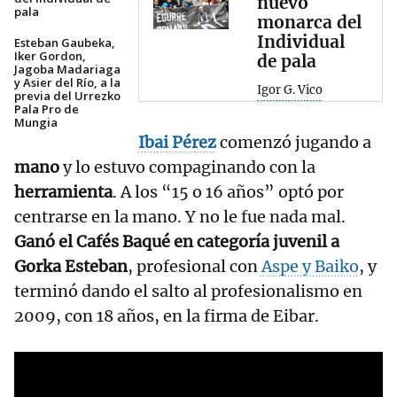
nuevo
pala
monarca del
Individual
Esteban Gaubeka,
Iker Gordon,
de pala
Jagoba Madariaga
y Asier del Río, a la
Igor G. Vico
previa del Urrezko
Pala Pro de
Mungia
Ibai Pérez
comenzó jugando a
mano
y lo estuvo compaginando con la
herramienta
. A los “15 o 16 años” optó por
centrarse en la mano. Y no le fue nada mal.
Ganó el Cafés Baqué en categoría juvenil a
Gorka Esteban
, profesional con
Aspe y Baiko
, y
terminó dando el salto al profesionalismo en
2009, con 18 años, en la firma de Eibar.