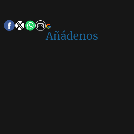
Añádenos
en
Google