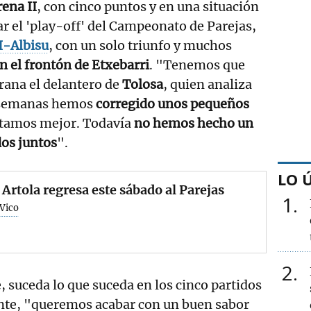
ena II
, con cinco puntos y en una situación
 el 'play-off' del Campeonato de Parejas,
I-Albisu
, con un solo triunfo y muchos
n el frontón de Etxebarri
. "Tenemos que
rana el delantero de
Tolosa
, quien analiza
s semanas hemos
corregido unos pequeños
stamos mejor. Todavía
no hemos hecho un
dos juntos
".
LO 
 Artola regresa este sábado al Parejas
1
 Vico
2
 suceda lo que suceda en los cinco partidos
nte, "queremos acabar con un buen sabor