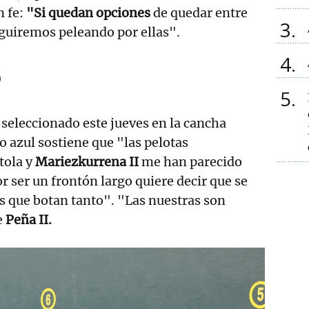
n fe:
"Si quedan opciones
de quedar entre
3
eguiremos peleando por ellas".
4
o
5
 seleccionado este jueves en la cancha
ro azul sostiene que "las pelotas
tola y
Mariezkurrena II
me han parecido
r ser un frontón largo quiere decir que se
s que botan tanto". "Las nuestras son
e
Peña II.