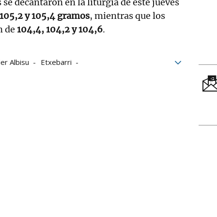
 se decantaron en la liturgia de este jueves
 105,2 y 105,4 gramos
, mientras que los
n de
104,4, 104,2 y 104,6
.
er Albisu
Etxebarri
Iñaki Artola
Jon Mariezkurrena
Aspe
mpresas de Pelota a Mano
LEPM