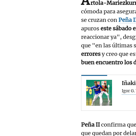
A
rtola-Mariezkurr
cómoda para asegurar
se cruzan con
Peña I
apuros
este sábado e
reaccionar ya", desg
que "en las última
errores
y creo que e
buen encuentro los 
Iñaki
Igor G.
Peña II
confirma que,
que quedan por dela