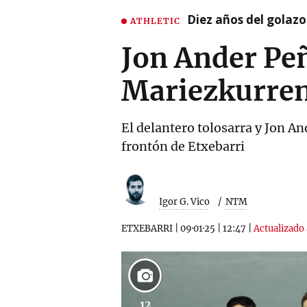
Diez años del golazo
ATHLETIC
Jon Ander Peñ
Mariezkurren
El delantero tolosarra y Jon A
frontón de Etxebarri
Igor G. Vico
NTM
ETXEBARRI
|
09·01·25
|
12:47
|
Actualizado 
12