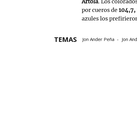
Artola
. Los colorados
por cueros de
104,7,
azules los prefiriero
TEMAS
Jon Ander Peña
Jon And
Campeonato de Parejas
Baiko Pilota
Liga de E