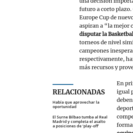
una decisión import
futuro a corto plazo
Europe Cup de nuevo
aspiran a “la mejor
disputar la Basketb
torneos de nivel sim
campeones inesperad
respectivamente, han
más recursos y prov
En pri
RELACIONADAS
igual 
deben 
Había que aprovechar la
oportunidad
depor
compet
El Surne Bilbao tumba al Real
Madrid y completa el asalto
forma
a posiciones de ‘play-off’