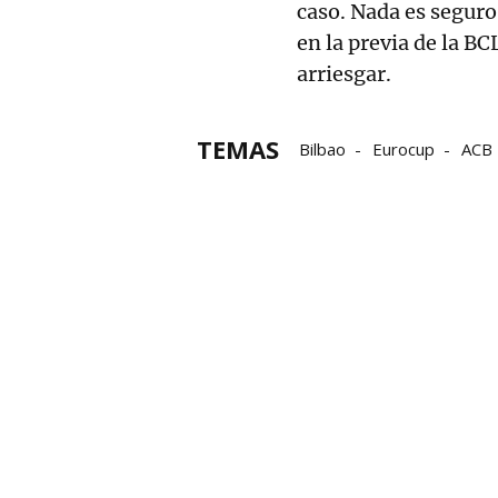
caso. Nada es segur
en la previa de la BC
arriesgar.
TEMAS
Bilbao
Eurocup
ACB 
Surne Bilbao Basket
Li