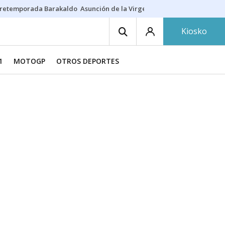
retemporada Barakaldo
Asunción de la Virgen
Casa Targaryen
Gazt
Kiosko
1
MOTOGP
OTROS DEPORTES