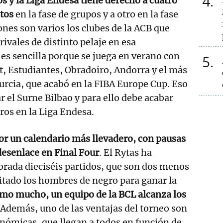
4
s y la Liga Endesa tiene derecho a cuatro
tos
en la fase de grupos y a otro en la fase
ones son varios los clubes de la ACB que
ivales de distinto pelaje en esa
 es sencilla porque se juega en verano con
5
t, Estudiantes, Obradoiro, Andorra y el más
rcia, que acabó en la FIBA Europe Cup. Eso
ar el Surne Bilbao y para ello debe acabar
ros en la Liga Endesa.
vor un calendario más llevadero, con pausas
desenlace en Final Four
. El Rytas ha
rada dieciséis partidos, que son dos menos
itado los hombres de negro para ganar la
mo mucho, un equipo de la BCL alcanza los
 Además, uno de las ventajas del torneo son
nómicas, que llegan a todos en función de