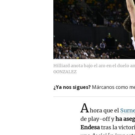
Hilliard anota bajo el aro en el duelo a
GONZALEZ
¿Ya nos sigues?
Márcanos como me
A
hora que el
Surne
de play-off y
ha aseg
Endesa
tras la victo