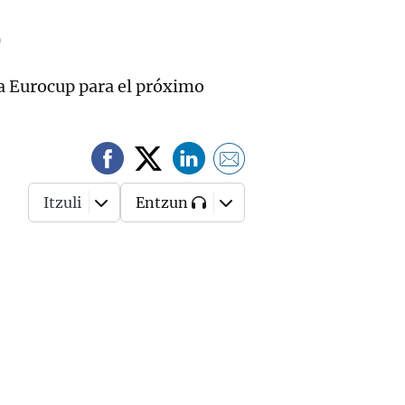
o
 la Eurocup para el próximo
Itzuli
Entzun