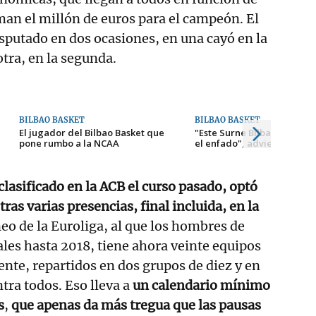
uman el millón de euros para el campeón. El
isputado en dos ocasiones, en una cayó en la
otra, en la segunda.
BILBAO BASKET
BILBAO BASKET
El jugador del Bilbao Basket que
"Este Surne Bilbao se moti
pone rumbo a la NCAA
el enfado", advierte Pons
lasificado en la ACB el curso pasado, optó
tras varias presencias, final incluida, en la
neo de la Euroliga, al que los hombres de
les hasta 2018, tiene ahora veinte equipos
nte, repartidos en dos grupos de diez y en
tra todos. Eso lleva a
un calendario mínimo
s
,
que apenas da más tregua que las pausas