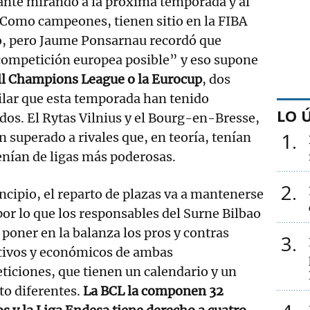
ante mirando a la próxima temporada y al
. Como campeones, tienen sitio en la FIBA
, pero Jaume Ponsarnau recordó que
 competición europea posible” y eso supone
all Champions League o la Eurocup
, dos
ilar que esta temporada han tenido
LO 
os. El Rytas Vilnius y el Bourg-en-Bresse,
1
 superado a rivales que, en teoría, tenían
enían de ligas más poderosas.
2
ncipio, el reparto de plazas va a mantenerse
por lo que los responsables del Surne Bilbao
poner en la balanza los pros y contras
3
tivos y económicos de ambas
iciones, que tienen un calendario y un
to diferentes.
La BCL la componen 32