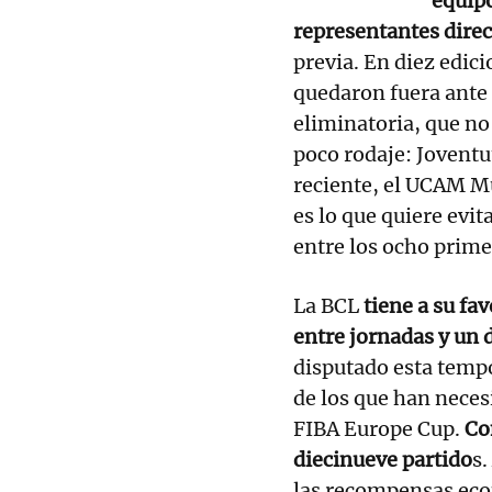
equipo
representantes direc
previa. En diez edici
quedaron fuera ante r
eliminatoria, que no
poco rodaje: Joventu
reciente, el UCAM Mu
es lo que quiere evit
entre los ocho prime
La BCL
tiene a su fa
entre jornadas y un 
disputado esta tempo
de los que han neces
FIBA Europe Cup.
Co
diecinueve partido
s.
las recompensas eco