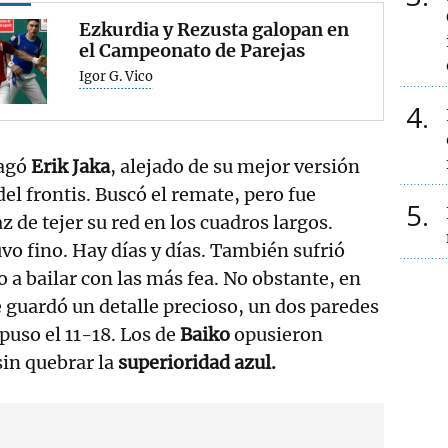
Ezkurdia y Rezusta galopan en
el Campeonato de Parejas
Igor G. Vico
4
agó
Erik Jaka
, alejado de su mejor versión
del frontis. Buscó el remate, pero fue
5
z de tejer su red en los cuadros largos.
vo fino. Hay días y días. También sufrió
 a bailar con las más fea. No obstante, en
e guardó un detalle precioso, un dos paredes
puso el 11-18. Los de
Baiko
opusieron
sin quebrar la
superioridad azul.