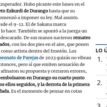
Emperador. Hubo picante este lunes en el
eto Ezkurdi de Durango
hasta que su
comenzó a imponer su ley. Mal asunto.
sde el 9-12. El de Sakana marca
 lo hace. También se apuntó a la juerga un
descarado. De sus manos nacieron
remates
cados
, con los dos pies en el aire, que ponen
LO 
a como artista dentro del frontón. Los
1
onato de Parejas
de 2023 quizás no vibran
entonces, pero sí que emiten sensación de
 afinaron su propuesta y cerraron errores,
 embolsaron en Durango su cuarto punto
2
s ellos seguidos, y la derrota de la primera
dada.
Es el momento de pensar en cotas
3