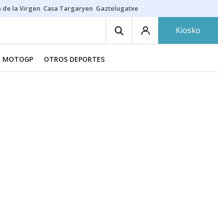
 de la Virgen
Casa Targaryen
Gaztelugatxe
Athletic
Aste Nagusia
C
Kiosko
MOTOGP
OTROS DEPORTES