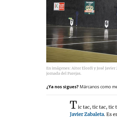
En imágenes: Aitor Elordi y José Javier
jornada del Parejas.
¿Ya nos sigues?
Márcanos como me
T
ic tac, tic tac, t
Javier Zabaleta
. Es 