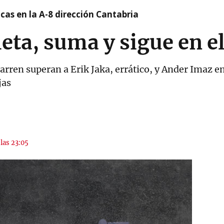
cas en la A-8 dirección Cantabria
leta, suma y sigue en e
xarren superan a Erik Jaka, errático, y Ander Imaz 
jas
 las 23:05