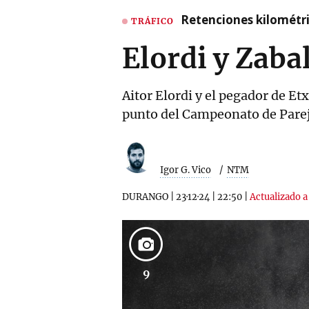
Retenciones kilométri
TRÁFICO
Elordi y Zaba
Aitor Elordi y el pegador de Et
punto del Campeonato de Pare
Igor G. Vico
NTM
DURANGO
|
23·12·24
|
22:50
|
Actualizado a
9