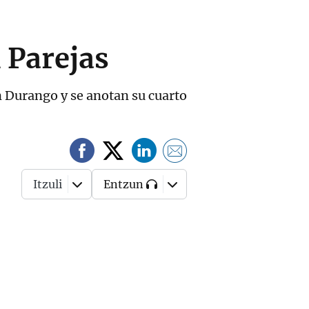
l Parejas
en Durango y se anotan su cuarto
Itzuli
Entzun