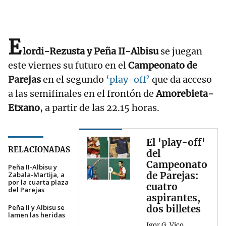
E
lordi-Rezusta y Peña II-Albisu
se juegan
este viernes su futuro en el
Campeonato de
Parejas
en el segundo
‘play-off’
que da acceso
a las semifinales en el frontón de
Amorebieta-
Etxano
, a partir de las 22.15 horas.
El 'play-off'
RELACIONADAS
del
Campeonato
Peña II-Albisu y
de Parejas:
Zabala-Martija, a
por la cuarta plaza
cuatro
del Parejas
aspirantes,
Peña II y Albisu se
dos billetes
lamen las heridas
Igor G. Vico