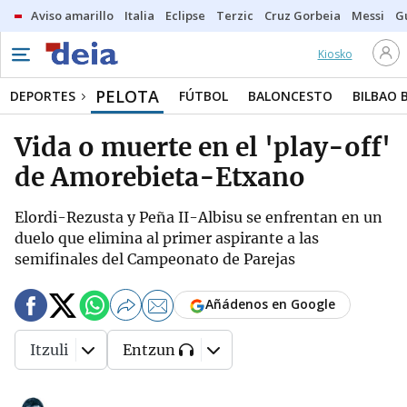
Aviso amarillo
Italia
Eclipse
Terzic
Cruz Gorbeia
Messi
G
Kiosko
PELOTA
DEPORTES
FÚTBOL
BALONCESTO
BILBAO 
Vida o muerte en el 'play-off'
de Amorebieta-Etxano
Elordi-Rezusta y Peña II-Albisu se enfrentan en un
duelo que elimina al primer aspirante a las
semifinales del Campeonato de Parejas
Añádenos en Google
Itzuli
Entzun