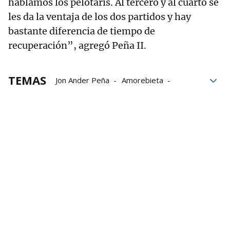
hablamos los pelotaris. Al tercero y al cuarto se
les da la ventaja de los dos partidos y hay
bastante diferencia de tiempo de
recuperación”, agregó Peña II.
TEMAS
Jon Ander Peña
Amorebieta
Jon Ander Albisu
Aitor Elordi
Beñat Rezusta
Aspe
Baiko Pilota
Liga de Empresas de Pelota a Mano
LEPM
Campeonato de Parejas