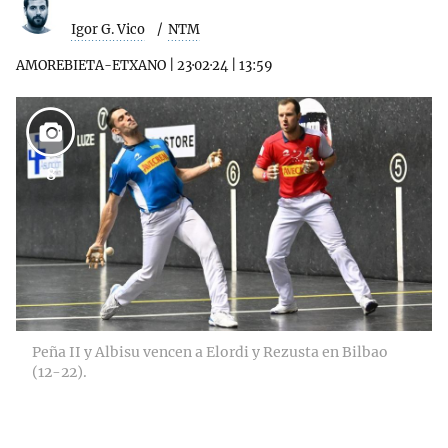
Igor G. Vico
NTM
AMOREBIETA-ETXANO
|
23·02·24
|
13:59
8
Peña II y Albisu vencen a Elordi y Rezusta en Bilbao
(12-22).