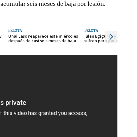
acumular seis meses de baja por lesión.
PELOTA
PELOTA
y
Unai Laso reaparece este miércoles
Julen Egiguren y Arkaitz E
después de casi seis meses de baja
sufren para ganar en el Se