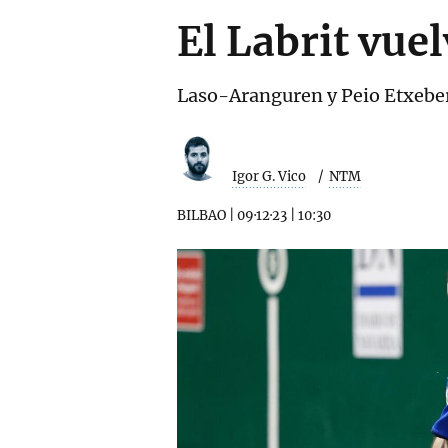
El Labrit vuel
Laso-Aranguren y Peio Etxeber
Igor G. Vico
NTM
BILBAO
|
09·12·23
|
10:30