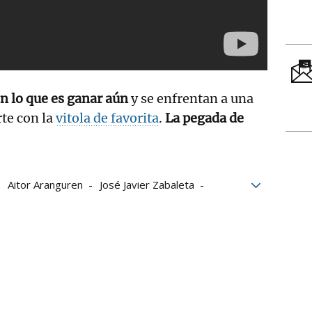
n lo que es ganar aún
y se enfrentan a una
te con la
vitola de favorita
.
La pegada de
Aitor Aranguren
José Javier Zabaleta
onato de Parejas
Baiko Pilota
Aspe