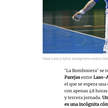
Unai Laso y Aitor Aranguren contra Iña
‘La Bombonera’ se re
Parejas
entre
Laso-A
el que se espera una
con apenas 48 horas 
y tercera jornada.
Una
es una incógnita có