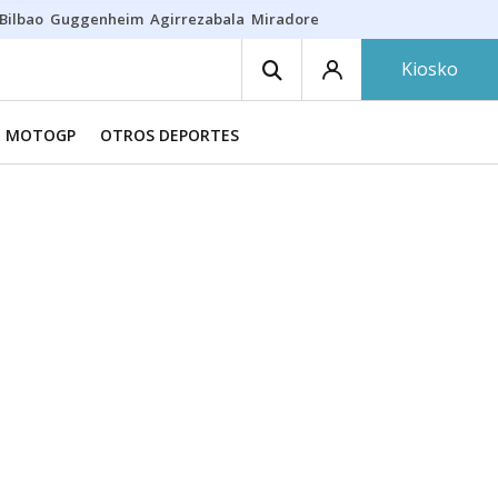
Bilbao
Guggenheim
Agirrezabala
Miradores en Bilbao
Arrese
Sequí
Kiosko
MOTOGP
OTROS DEPORTES