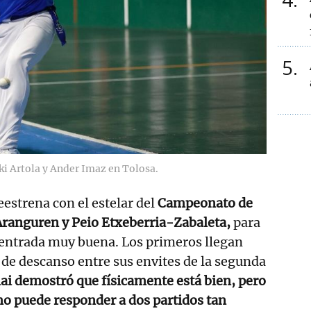
5
ki Artola y Ander Imaz en Tolosa.
estrena con el estelar del
Campeonato de
ranguren y Peio Etxeberria-Zabaleta,
para
 entrada muy buena. Los primeros llegan
de descanso entre sus envites de la segunda
i demostró que físicamente está bien, pero
mo puede responder a dos partidos tan