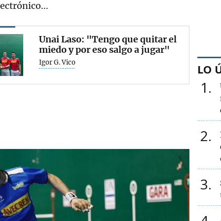
ectrónico...
Unai Laso: "Tengo que quitar el
miedo y por eso salgo a jugar"
Igor G. Vico
LO 
1
2
3
4