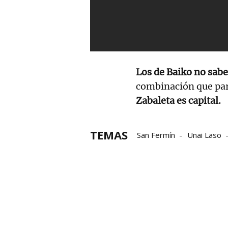
Los de Baiko no sabe
combinación que par
Zabaleta es capital.
TEMAS
San Fermín
Unai Laso
Peio Etxeberria
Campe