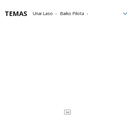
TEMAS
Unai Laso
Baiko Pilota
Liga de Empresas de Pelota a Mano
LEPM