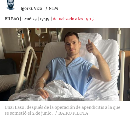
Igor G. Vico
NTM
BILBAO
|
12·06·23
|
17:39
|
Actualizado a las 19:15
Unai Laso, después de la operación de apendicitis a la que
se sometió el 2 de junio.
BAIKO PILOTA