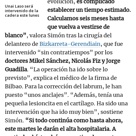
evolución,
es complicado
Unai Laso será
establecer un tiempo estimado.
intervenido de la
cadera este lunes
Calculamos seis meses hasta
que vuelva a vestirse de
blanco”
, valora Simón tras la cirugía del
delantero de
Bizkarreta-Gerendiain
, que fue
intervenido “sin contratiempos” por los
doctores Mikel Sánchez, Nicolás Fiz y Jorge
Guadilla
. “La operación ha ido sobre lo
previsto”, explica el médico de la firma de
Bilbao. Para la corrección del labrum, le han
puesto “unos anclajes”. “Además, tenía una
pequeña lesioncita en el cartílago. Ha sido una
intervención que ha ido muy bien”, sostiene
Simón.
“Si todo continúa como hasta ahora,
este martes le darán el alta hospitalaria. A