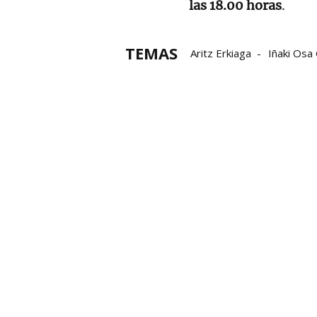
las 18.00 horas
.
TEMAS
Aritz Erkiaga
Iñaki Osa
Iñaki Artola
Endika Uri
Aimar Morgaetxebarria