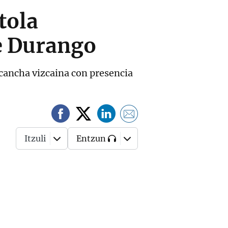
tola
e Durango
 cancha vizcaina con presencia
Itzuli
Entzun