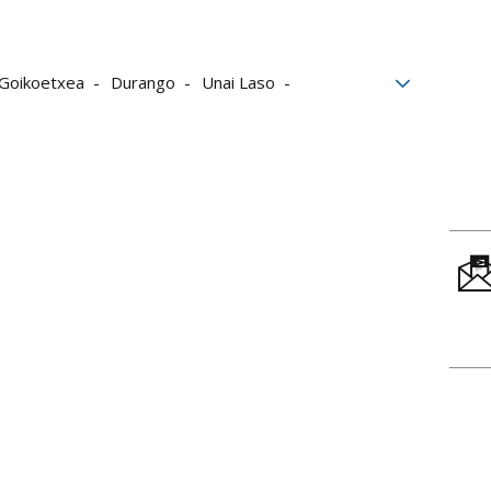
 Goikoetxea
Durango
Unai Laso
ondo
Jon Zabala
Unai Lekerika