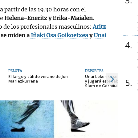
3
a partir de las 19.30 horas con el
re
Helena-Eneritz y Erika-Maialen
.
o de los profesionales masculinos:
Aritz
a
se miden a
Iñaki Osa Goikoetxea
y
Unai
4
PELOTA
DEPORTES
El largo y cálido verano de Jon
Unai Lekerika se recupera
5
Mariezkurrena
y jugará este sábado en el
Slam de Gernika