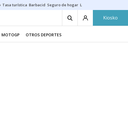
o
Tasa turística
Barbacid
Seguro de hogar
Lío Athletic-Osasuna
Mast
Kiosko
MOTOGP
OTROS DEPORTES