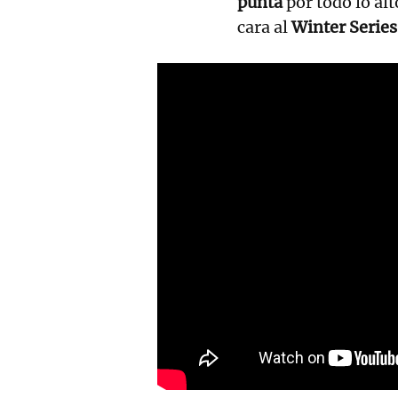
punta
por todo lo alt
cara al
Winter Series
RELACIONADAS
Aritz Erkiaga pone su corona
en juego
Un gran Goikoetxea marca
la diferencia en Gernika
Aritz Erkiaga contra Imanol
López: segundo asalto