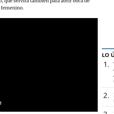
o, que servirá también para abrir boca de
femenino.
LO 
1
2