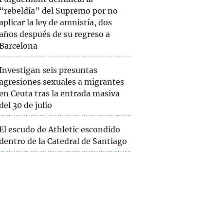
“rebeldía” del Supremo por no
aplicar la ley de amnistía, dos
años después de su regreso a
Barcelona
Investigan seis presuntas
agresiones sexuales a migrantes
en Ceuta tras la entrada masiva
del 30 de julio
PELOTA
 a tiempo
Xabier Barandika y Unai Lekerika
 Grand
salvan los muebles
El escudo de Athletic escondido
dentro de la Catedral de Santiago