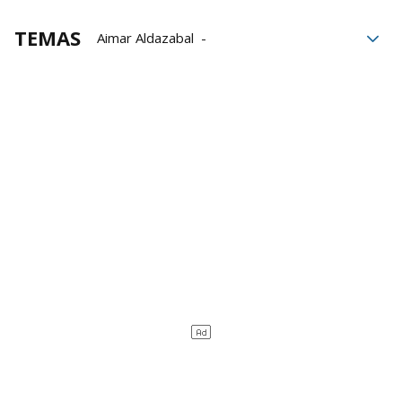
TEMAS
Aimar Aldazabal
Eusko Label Winter Series
Thomas Urrutia
Xabier Barandika
Unai Lekerika
Gernika Jai Alai