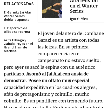
Alta tensión
RELACIONADAS
en el Winter
Series
El Gernika Jai Alai
Winter Series
Igor G. Vico
dobla la apuesta
El Deportivo de
Bilbao se rearma
El joven delantero de Donibane
Garazi es un artista con todas
Aritz Erkiaga y
Zabala, reyes en el
las letras. En su primera
Grand Slam de
Markina
comparecencia en el
campeonato no estuvo suelto,
pero ayer se sacó la espina con un auténtico
partidazo.
Asomó al Jai Alai con ansia de
demostrar. Posee un olfato muy especial
,
capacidad expeditiva en los cuadros alegres,
afán de protagonismo y colmillo, mucho
colmillo. Es un puntillero con tremendo futuro.
Ha nacido una estrella. Es diferente y bonito de