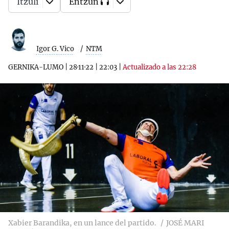
Itzuli
Entzun
Igor G. Vico
NTM
GERNIKA-LUMO
|
28·11·22
|
22:03
|
Actualizado a las 22:28
Xabier Barandika, en un lance del partido.
JOSÉ MARI