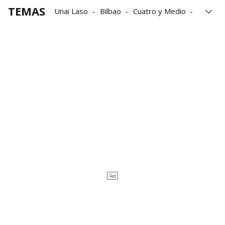
TEMAS
Unai Laso
Bilbao
Cuatro y Medio
Aitor Elordi
Baiko Pilota
Aspe
Liga de Empresas de Pelota a Mano
LEPM