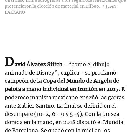
Unai Laso firma autógrafos a los seguidores mexicanos que
presenciaron la elección de material en Bilbao.
JUAN
LAZKANO
D
avid Álvarez Stitch
–“como el dibujo
animado de Disney”, explica– se proclamó
campeón de la
Copa del Mundo de Angelu de
pelota a mano individual en frontón en 2017
. El
poderoso manista mexicano enseñó las garras
ante Xabier Santxo. La final se definió en el
desempate (10-2, 6-10 y 5-4). Con la presea
dorada en la mano, en 2018 disputó el Mundial
de Barcelona. Se quedó con la miel en los