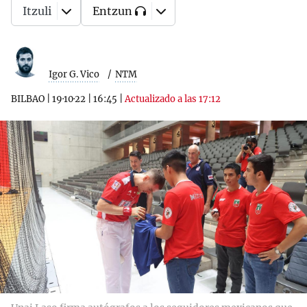
Itzuli
Entzun
Igor G. Vico
NTM
BILBAO
|
19·10·22
|
16:45
|
Actualizado a las 17:12