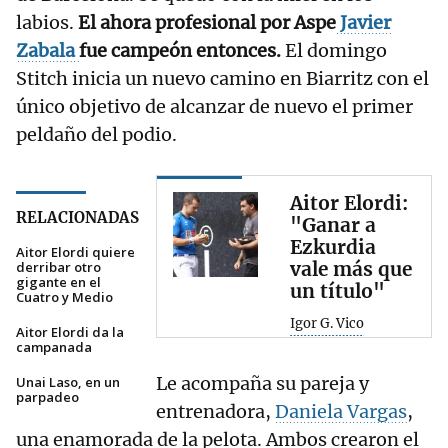
labios.
El ahora profesional por Aspe
Javier
Zabala
fue campeón entonces.
El domingo
Stitch inicia un nuevo camino en Biarritz con el
único objetivo de alcanzar de nuevo el primer
peldaño del podio.
Aitor Elordi:
RELACIONADAS
"Ganar a
Ezkurdia
Aitor Elordi quiere
vale más que
derribar otro
gigante en el
un título"
Cuatro y Medio
Igor G. Vico
Aitor Elordi da la
campanada
Le acompaña su pareja y
Unai Laso, en un
parpadeo
entrenadora,
Daniela Vargas
,
una enamorada de la pelota. Ambos crearon el