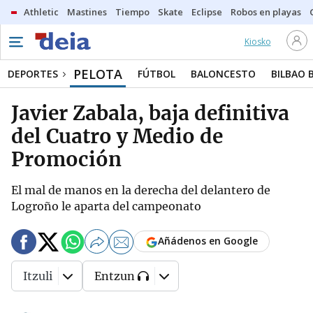
Athletic
Mastines
Tiempo
Skate
Eclipse
Robos en playas
Kiosko
PELOTA
DEPORTES
FÚTBOL
BALONCESTO
BILBAO 
Javier Zabala, baja definitiva
del Cuatro y Medio de
Promoción
El mal de manos en la derecha del delantero de
Logroño le aparta del campeonato
Añádenos en Google
Itzuli
Entzun