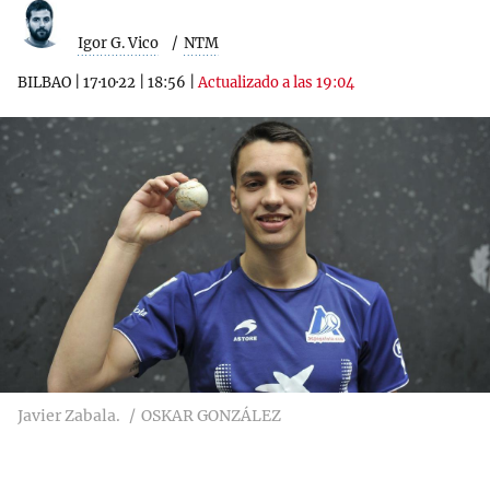
Igor G. Vico
NTM
BILBAO
|
17·10·22
|
18:56
|
Actualizado a las 19:04
Javier Zabala.
OSKAR GONZÁLEZ