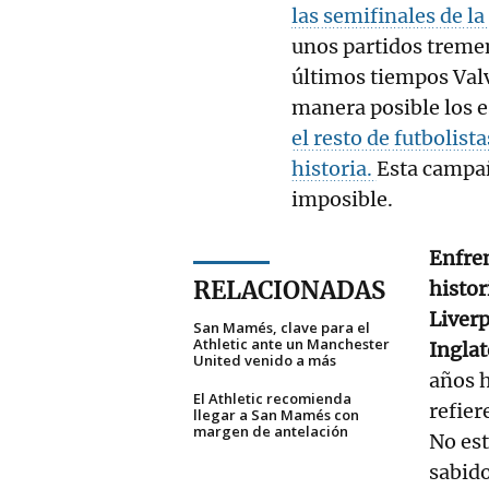
las semifinales de l
unos partidos tremen
últimos tiempos Val
manera posible los 
el resto de futbolist
historia.
Esta campañ
imposible.
Enfren
RELACIONADAS
histor
Liverp
San Mamés, clave para el
Athletic ante un Manchester
Inglat
United venido a más
años h
El Athletic recomienda
refier
llegar a San Mamés con
margen de antelación
No es
sabido