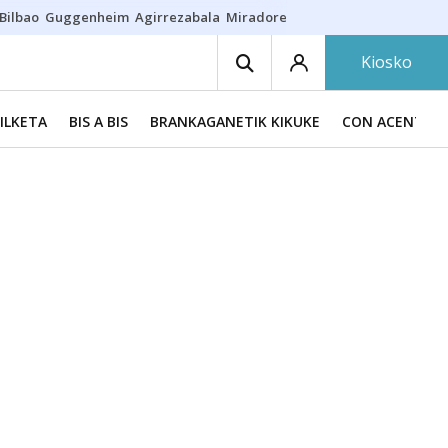
Bilbao
Guggenheim
Agirrezabala
Miradores en Bilbao
Arrese
Sequí
Kiosko
BILKETA
BIS A BIS
BRANKAGANETIK KIKUKE
CON ACENTO 