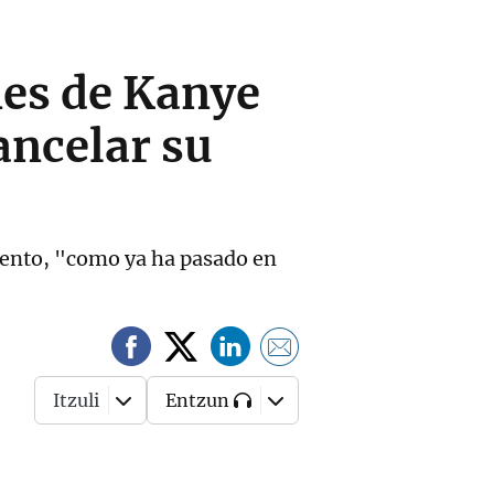
nes de Kanye
ancelar su
vento, "como ya ha pasado en
Itzuli
Entzun