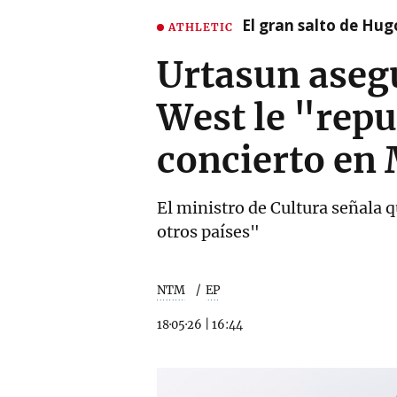
El gran salto de Hug
ATHLETIC
Urtasun asegu
West le "repu
concierto en
El ministro de Cultura señala 
otros países"
NTM
EP
18·05·26
|
16:44