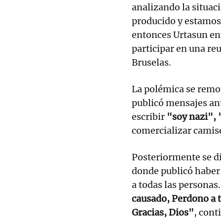
analizando la situac
producido y estamos 
entonces Urtasun en 
participar en una r
Bruselas.
La polémica se remon
publicó mensajes ant
escribir
"soy nazi", 
comercializar camise
Posteriormente se di
donde publicó habe
a todas las personas
causado, Perdono a 
Gracias, Dios"
, cont