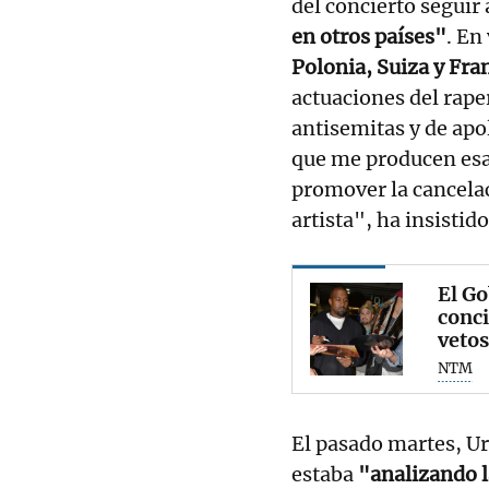
del concierto seguir
en otros países"
. En
Polonia, Suiza y Fra
actuaciones del rap
antisemitas y de apo
que me producen esa
promover la cancelac
artista", ha insistido
El Go
conci
veto
NTM
El pasado martes, Ur
estaba
"analizando l