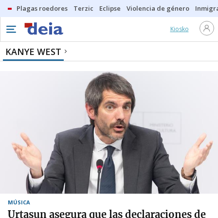
Plagas roedores
Terzic
Eclipse
Violencia de género
Inmigra
Kiosko
KANYE WEST
MÚSICA
Urtasun asegura que las declaraciones de