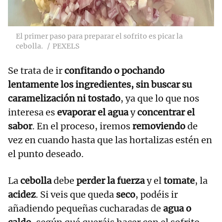
El primer paso para preparar el sofrito es picar la
cebolla.
PEXELS
Se trata de ir
confitando o pochando
lentamente los ingredientes, sin buscar su
caramelización ni tostado
, ya que lo que nos
interesa es
evaporar el agua
y
concentrar el
sabor
. En el proceso, iremos
removiendo
de
vez en cuando hasta que las hortalizas estén en
el punto deseado.
La
cebolla
debe
perder la fuerza
y el
tomate
, la
acidez
. Si veis que queda
seco
, podéis ir
añadiendo pequeñas cucharadas de
agua o