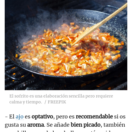
El sofrito es una elaboración sencilla pero requiere
calma y tiempo.
FREEPIK
- El
ajo
es
optativo
, pero es
recomendable
si os
gusta su
aroma
. Se añade
bien picado
, también