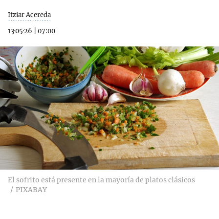
Itziar Acereda
13·05·26
|
07:00
El sofrito está presente en la mayoría de platos clásicos
PIXABAY