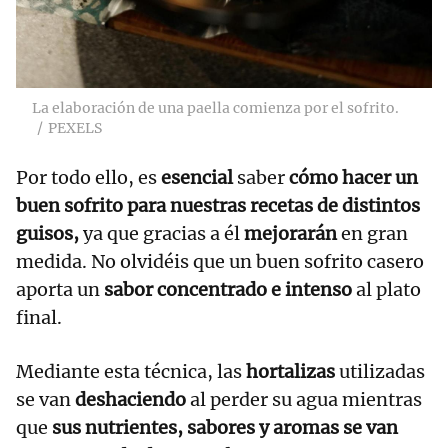
La elaboración de una paella comienza por el sofrito.
PEXELS
Por todo ello, es
esencial
saber
cómo hacer un
buen sofrito para nuestras recetas de distintos
guisos,
ya que gracias a él
mejorarán
en gran
medida. No olvidéis que un buen sofrito casero
aporta un
sabor concentrado e intenso
al plato
final.
Mediante esta técnica, las
hortalizas
utilizadas
se van
deshaciendo
al perder su agua mientras
que
sus nutrientes, sabores y aromas se van