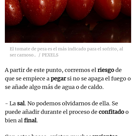
El tomate de pera es el más indicado para el sofrito, al
ser carnoso..
PEXELS
A partir de este punto, corremos el
riesgo
de
que se empiece a
pegar
si no se apaga el fuego o
se añade algo más de agua o de caldo.
- La
sal
. No podemos olvidarnos de ella. Se
puede añadir durante el proceso de
confitado
o
bien al
final
.