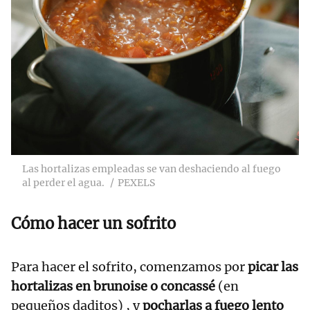
Las hortalizas empleadas se van deshaciendo al fuego
al perder el agua.
PEXELS
Cómo hacer un sofrito
Para hacer el sofrito, comenzamos por
picar las
hortalizas en brunoise o concassé
(en
pequeños daditos)
, y
pocharlas a fuego lento