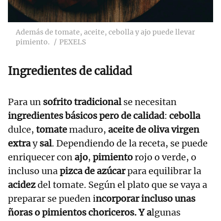
Además de tomate, aceite, cebolla y ajo puede llevar
pimiento.
PEXELS
Ingredientes de calidad
Para un
sofrito tradicional
se necesitan
ingredientes básicos pero de calidad
:
cebolla
dulce,
tomate
maduro,
aceite de oliva virgen
extra
y
sal
. Dependiendo de la receta, se puede
enriquecer con
ajo
,
pimiento
rojo o verde, o
incluso una
pizca de azúcar
para equilibrar la
acidez
del tomate. Según el plato que se vaya a
preparar se pueden i
ncorporar incluso unas
ñoras o pimientos choriceros. Y a
lgunas