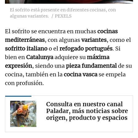
El sofrito está presente en diferentes cocinas, con
algunas variantes.
PEXELS
El sofrito se encuentra en muchas
cocinas
mediterráneas
, con algunas
variantes
, como el
sofritto italiano
o el
refogado portugués
. Si
bien en
Catalunya
adquiere su
máxima
expresión
, siendo una
pieza fundamental
de su
cocina, también en la
cocina vasca
se empela
con profusión.
Consulta en nuestro canal
Paladar, más noticias sobre
origen, producto y espacios