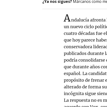
¿Ya nos sigues?
Márcanos como me
A
ndalucía afronta
un nuevo ciclo polít
cuatro décadas fue el
que hoy parece habe
conservadora lidera
publicados durante 
podría consolidarse 
que durante años con
español. La candidat
propósito de frenar 
alterado de forma sus
incógnita sigue siend
La respuesta no es m
acuerdo con Vox, co