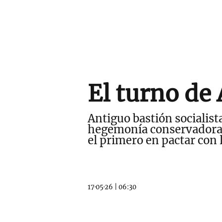
El turno de
Antiguo bastión socialist
hegemonía conservadora q
el primero en pactar con 
17·05·26
|
06:30