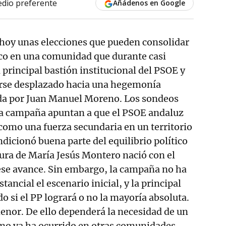
dio preferente
Añádenos en Google
 hoy unas elecciones que pueden consolidar
ico en una comunidad que durante casi
 principal bastión institucional del PSOE y
rse desplazado hacia una hegemonía
da por Juan Manuel Moreno. Los sondeos
la campaña apuntan a que el PSOE andaluz
como una fuerza secundaria en un territorio
dicionó buena parte del equilibrio político
ura de María Jesús Montero nació con el
ese avance. Sin embargo, la campaña no ha
tancial el escenario inicial, y la principal
o si el PP logrará o no la mayoría absoluta.
enor. De ello dependerá la necesidad de un
mo ya ha ocurrido en otras comunidades