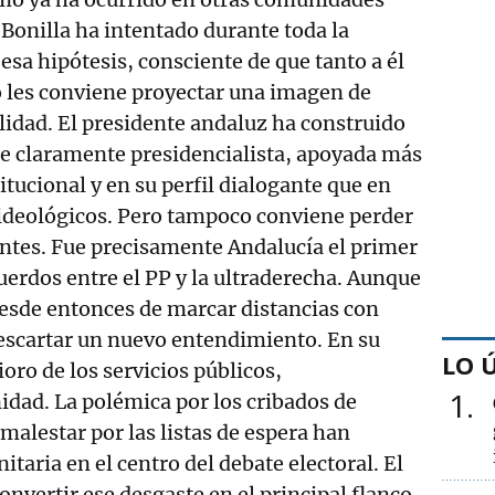
onilla ha intentado durante toda la
esa hipótesis, consciente de que tanto a él
 les conviene proyectar una imagen de
idad. El presidente andaluz ha construido
e claramente presidencialista, apoyada más
titucional y en su perfil dialogante que en
 ideológicos. Pero tampoco conviene perder
entes. Fue precisamente Andalucía el primer
cuerdos entre el PP y la ultraderecha. Aunque
esde entonces de marcar distancias con
escartar un nuevo entendimiento. En su
LO 
ioro de los servicios públicos,
1
idad. La polémica por los cribados de
 malestar por las listas de espera han
nitaria en el centro del debate electoral. El
onvertir ese desgaste en el principal flanco