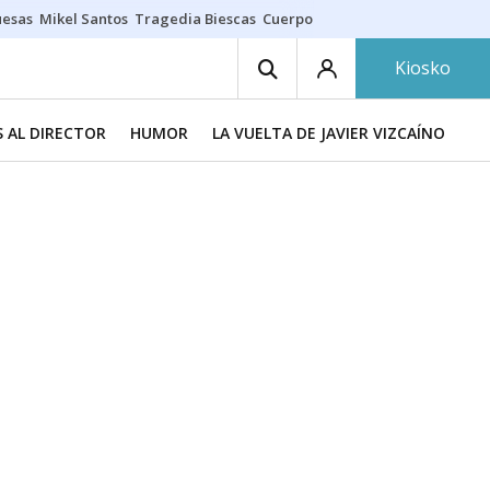
uesas
Mikel Santos
Tragedia Biescas
Cuerpo ría
Inmigración Bizkaia
Kiosko
 AL DIRECTOR
HUMOR
LA VUELTA DE JAVIER VIZCAÍNO
TR