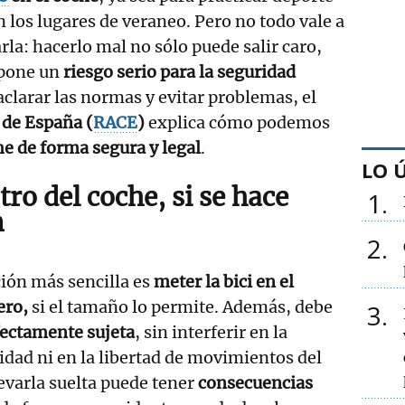
n los lugares de veraneo. Pero no todo vale a
rla: hacerlo mal no sólo puede salir caro,
upone un
riesgo serio para la seguridad
aclarar las normas y evitar problemas, el
 de España (
RACE
)
explica cómo podemos
che de forma segura y legal
.
LO 
ro del coche, si se hace
1
n
2
ión más sencilla es
meter la bici en el
ero,
si el tamaño lo permite. Además, debe
3
fectamente sujeta
, sin interferir en la
lidad ni en la libertad de movimientos del
evarla suelta puede tener
consecuencias