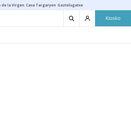
 de la Virgen
Casa Targaryen
Gaztelugatxe
Athletic
Aste Nagusia
C
Kiosko