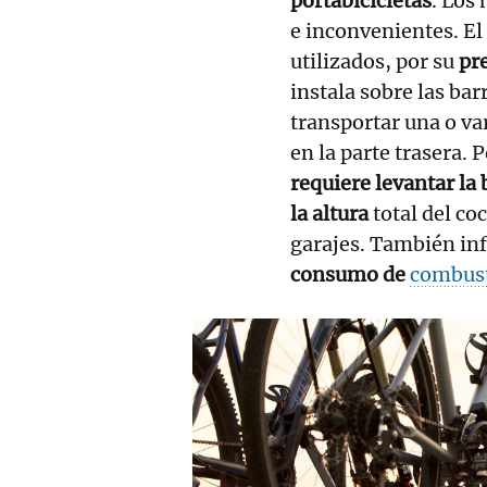
portabicicletas
. Los 
e inconvenientes. El
utilizados, por su
pr
instala sobre las bar
transportar una o var
en la parte trasera.
requiere levantar la b
la altura
total del co
garajes. También inf
consumo de
combust