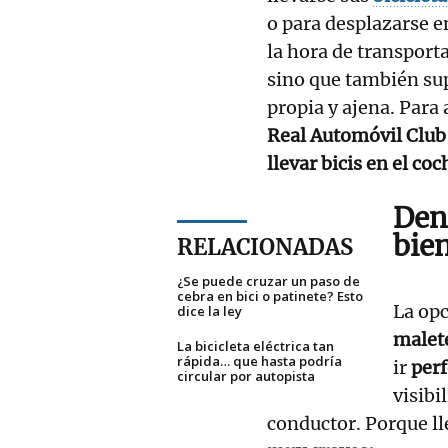
o para desplazarse e
la hora de transporta
sino que también s
propia y ajena. Para 
Real Automóvil Club
llevar bicis en el co
Dent
bie
RELACIONADAS
¿Se puede cruzar un paso de
cebra en bici o patinete? Esto
La opc
dice la ley
malet
La bicicleta eléctrica tan
rápida… que hasta podría
ir
per
circular por autopista
visibi
conductor. Porque ll