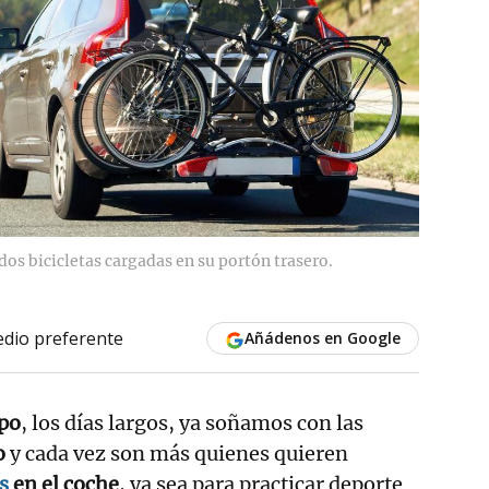
dos bicicletas cargadas en su portón trasero.
dio preferente
Añádenos en Google
po
, los días largos, ya soñamos con las
o
y cada vez son más quienes quieren
as
en el coche
, ya sea para practicar deporte