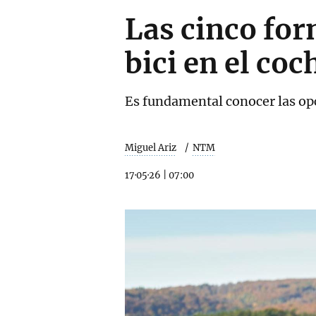
Las cinco for
bici en el coc
Es fundamental conocer las opc
Miguel Ariz
NTM
17·05·26
|
07:00