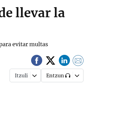
e llevar la
para evitar multas
Itzuli
Entzun