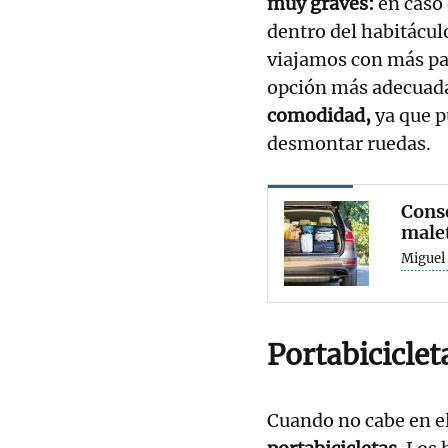
muy graves:
en caso 
dentro del habitáculo
viajamos con más pas
opción más adecuad
comodidad,
ya que p
desmontar ruedas.
Conse
malet
Miguel 
Portabiciclet
Cuando no cabe en el