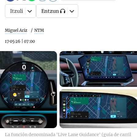
Itzuli
Entzun
Miguel Ariz
NTM
17·05·26
|
07:00
La función denominada 'Live Lane Guidance' (guía de carril