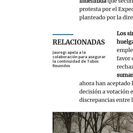
indefinida
que secun
protesta por el Exp
planteado por la dir
Los si
RELACIONADAS
huelg
emple
Jauregi apela a la
colaboración para asegurar
favor 
la continuidad de Tubos
Reunidos
recha
suman
ahora han aceptado l
decisión a votación e
discrepancias entre 