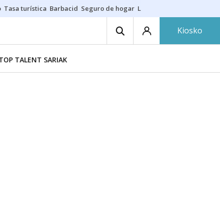
o
Tasa turística
Barbacid
Seguro de hogar
Lío Athletic-Osasuna
Mast
Kiosko
TOP TALENT SARIAK