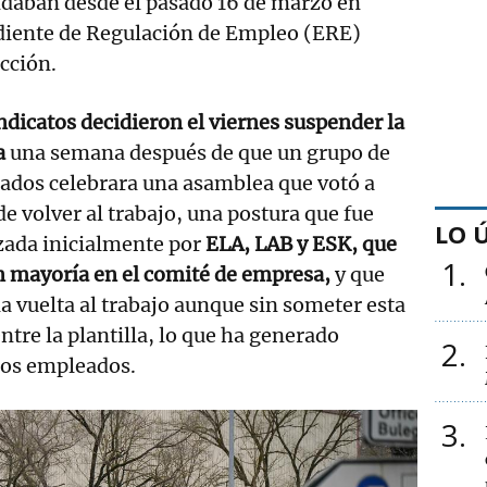
daban desde el pasado 16 de marzo en
ediente de Regulación de Empleo (ERE)
ección.
ndicatos decidieron el viernes suspender la
a
una semana después de que un grupo de
ados celebrara una asamblea que votó a
de volver al trabajo, una postura que fue
LO 
zada inicialmente por
ELA, LAB y ESK, que
1
 mayoría en el comité de empresa,
y que
a vuelta al trabajo aunque sin someter esta
ntre la plantilla, lo que ha generado
2
los empleados.
3