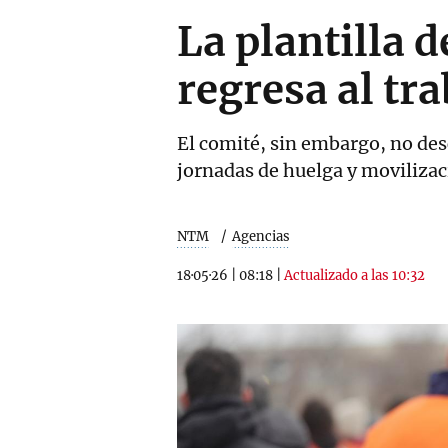
La plantilla
regresa al tra
El comité, sin embargo, no des
jornadas de huelga y movilizac
NTM
Agencias
18·05·26
|
08:18
|
Actualizado a las 10:32