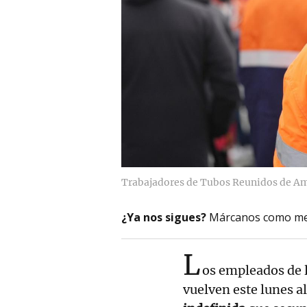
Trabajadores de Tubos Reunidos de Am
¿Ya nos sigues?
Márcanos como me
L
os empleados de 
vuelven este lunes a