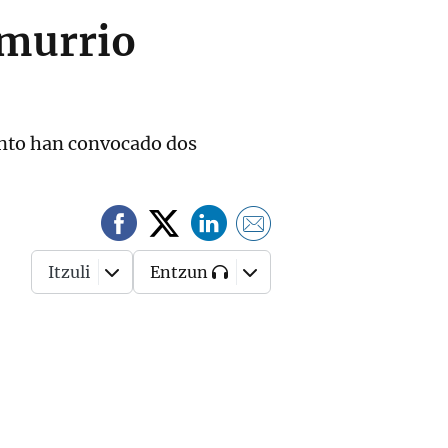
Amurrio
ento han convocado dos
Itzuli
Entzun