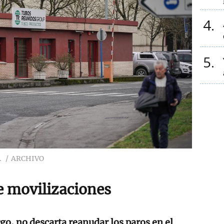
4
5
.
ARCHIVO
e movilizaciones
go, no descarta reanudar los paros en el