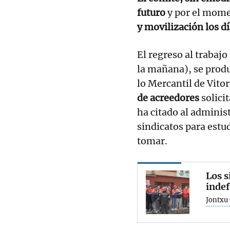
futuro
y por el mom
y movilización los d
El regreso al trabajo
la mañana), se produ
lo Mercantil de Vito
de acreedores
solici
ha citado al administ
sindicatos para estu
tomar.
Los s
indef
Jontxu 