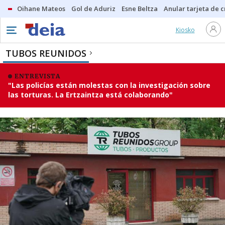
Oihane Mateos
Gol de Aduriz
Esne Beltza
Anular tarjeta de c
Kiosko
TUBOS REUNIDOS
ENTREVISTA
"Las policías están molestas con la investigación sobre
las torturas. La Ertzaintza está colaborando"