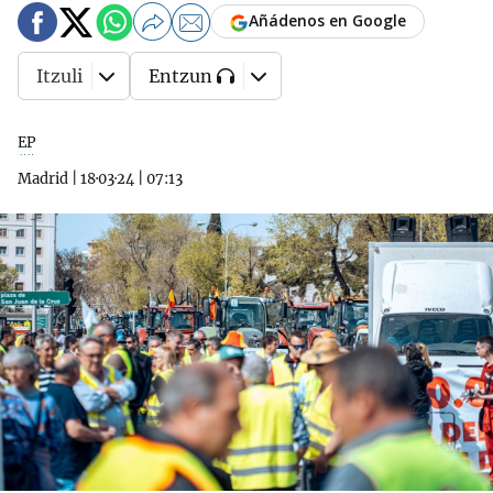
Añádenos en Google
Itzuli
Entzun
EP
Madrid
|
18·03·24
|
07:13