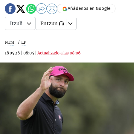
Añádenos en Google
Itzuli
Entzun
NTM
EP
18·05·26
|
08:05
|
Actualizado a las 08:06