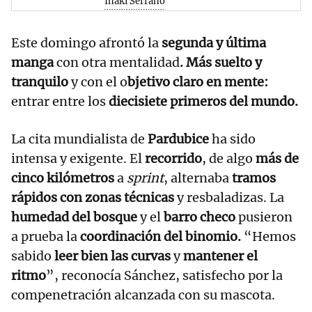
Iñaki Serrano
Este domingo afrontó la
segunda y última
manga
con otra mentalidad
. Más suelto y
tranquilo
y con el o
bjetivo claro en mente:
entrar entre los
diecisiete primeros del mundo.
La cita mundialista de
Pardubice
ha sido
intensa y exigente. El
recorrido
, de algo
más de
cinco kilómetros
a
sprint
, alternaba
tramos
rápidos con zonas técnicas
y resbaladizas. La
humedad del bosque
y el
barro checo
pusieron
a prueba la
coordinación del binomio.
“Hemos
sabido
leer bien las curvas
y
mantener el
ritmo
”, reconocía Sánchez, satisfecho por la
compenetración alcanzada con su mascota.