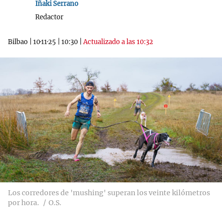
Iñaki Serrano
Redactor
Bilbao
|
10·11·25
|
10:30
|
Actualizado a las 10:32
Los corredores de 'mushing' superan los veinte kilómetros
por hora.
O.S.