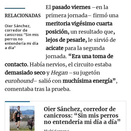
El
pasado viernes
–en la
primera jornada– firmó una
RELACIONADAS
meritoria vigésimo cuarta
Oier Sánchez,
corredor de
posición,
un resultado que
,
canicross: “Sin mis
perros no
lejos de pesarle,
le sirvió de
entendería mi día
acicate
para la segunda
a día”
jornada.
“Era una toma de
contacto.
Había nervios, el circuito estaba
demasiado seco
y
Hegan
–su jugetón
eurohound
– salió con
muchísima energía”
,
comentaba tras la prueba.
Oier Sánchez, corredor de
canicross: “Sin mis perros
no entendería mi día a día”