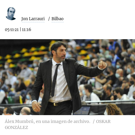
Jon Larrauri
Bilbao
05·11·21
|
11:16
Álex Mumbrú, en una imagen de archivo.
OSKAR
GONZÁLEZ