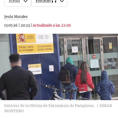
Itzuli
Entzun
Jesús Morales
15·05·26
|
20:23
|
Actualizado a las 22:09
Exterior de la Oficina de Extranjería de Pamplona.
OSKAR
MONTERO