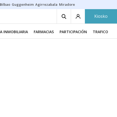
Bilbao
Guggenheim
Agirrezabala
Miradores en Bilbao
Arrese
Sequí
Kiosko
A INMOBILIARIA
FARMACIAS
PARTICIPACIÓN
TRAFICO