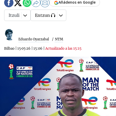
Añádenos en Google
Itzuli
Entzun
Eduardo Oyarzabal
NTM
Bilbao
|
15·05·26
|
15:06
|
Actualizado a las 15:15