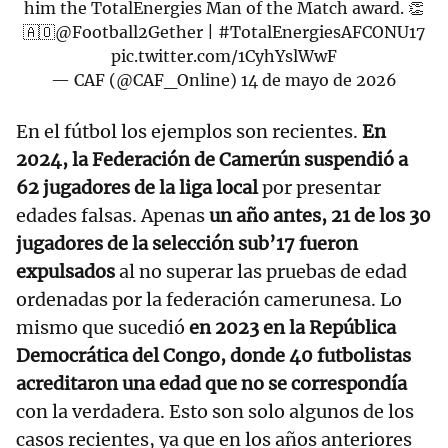
him the TotalEnergies Man of the Match award. 👏
🇦🇴
@Football2Gether
|
#TotalEnergiesAFCONU17
pic.twitter.com/1CyhYslWwF
— CAF (@CAF_Online)
14 de mayo de 2026
En el fútbol los ejemplos son recientes.
En
2024, la Federación de Camerún suspendió a
62 jugadores de la liga local
por presentar
edades falsas. Apenas
un año antes, 21 de los 30
jugadores de la selección sub’17 fueron
expulsados
al no superar las pruebas de edad
ordenadas por la federación camerunesa. Lo
mismo que sucedió
en 2023 en la República
Democrática del Congo, donde 40 futbolistas
acreditaron una edad que no se correspondía
con la verdadera. Esto son solo algunos de los
casos recientes, ya que en los años anteriores