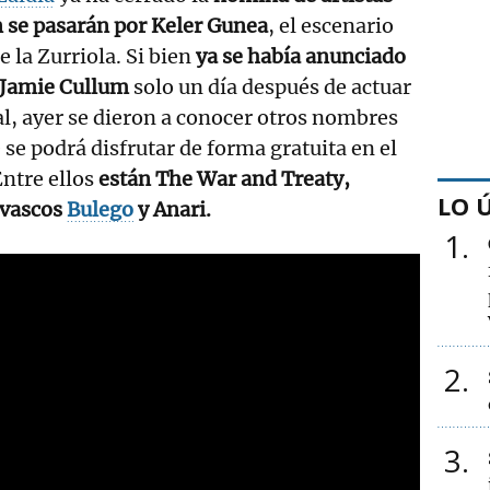
n se pasarán por Keler Gunea
, el escenario
e la Zurriola. Si bien
ya se había anunciado
e Jamie Cullum
solo un día después de actuar
l, ayer se dieron a conocer otros nombres
e se podrá disfrutar de forma gratuita en el
Entre ellos
están The War and Treaty,
LO 
 vascos
Bulego
y Anari.
1
2
3