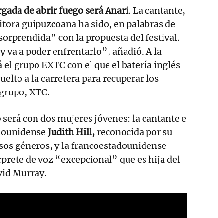
rgada de abrir fuego será Anari
. La cantante,
itora guipuzcoana ha sido, en palabras de
sorprendida” con la propuesta del festival.
 y va a poder enfrentarlo”, añadió. A la
á el grupo EXTC con el que el batería inglés
elto a la carretera para recuperar los
 grupo, XTC.
o
será con dos mujeres jóvenes: la cantante e
dounidense
Judith Hill,
reconocida por su
rsos géneros, y la francoestadounidense
érprete de voz “excepcional” que es hija del
vid Murray.