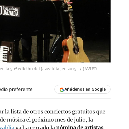
n la 50ª edición del Jazzaldia, en 2015.
JAVIER
dio preferente
Añádenos en Google
r la lista de otros conciertos gratuitos que
e música el próximo mes de julio, la
zaldia
ya ha cerrado la
nómina de artistas