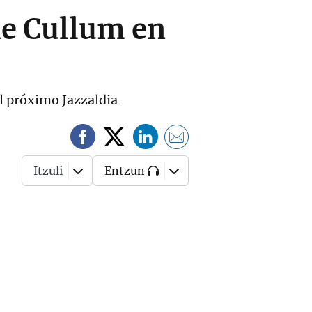
ie Cullum en
el próximo Jazzaldia
Itzuli
Entzun