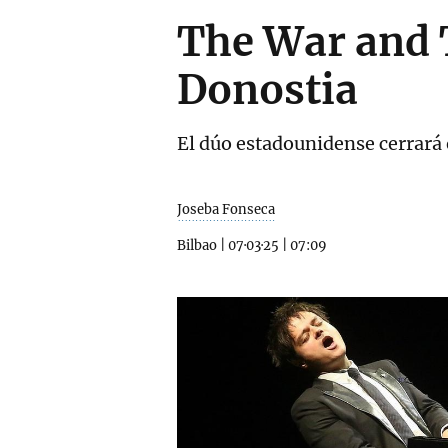
The War and T
Donostia
El dúo estadounidense cerrará e
Joseba Fonseca
Bilbao
|
07·03·25
|
07:09