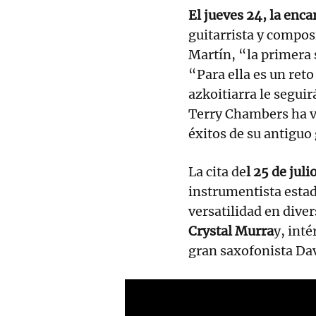
El jueves 24, la enca
guitarrista y compos
Martín, “la primera 
“Para ella es un reto
azkoitiarra le seguir
Terry Chambers ha vu
éxitos de su antiguo
La cita de
l 25 de juli
instrumentista esta
versatilidad en dive
Crystal Murra
y, int
gran saxofonista Da