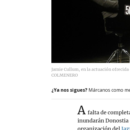
Jamie Cullum, en la actuación ofrecida e
COLMENERO
¿Ya nos sigues?
Márcanos como me
A
falta de completa
inundarán Donostia d
organización del
Jaz