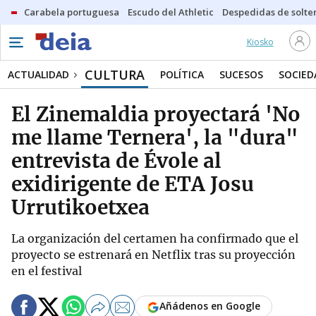
Carabela portuguesa
Escudo del Athletic
Despedidas de solte
Kiosko
CULTURA
ACTUALIDAD
POLÍTICA
SUCESOS
SOCIED
El Zinemaldia proyectará 'No
me llame Ternera', la "dura"
entrevista de Évole al
exidirigente de ETA Josu
Urrutikoetxea
La organización del certamen ha confirmado que el
proyecto se estrenará en Netflix tras su proyección
en el festival
Añádenos en Google