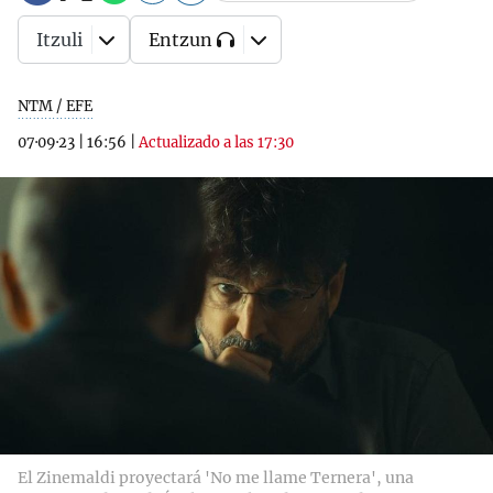
Itzuli
Entzun
NTM / EFE
07·09·23
|
16:56
|
Actualizado a las 17:30
El Zinemaldi proyectará 'No me llame Ternera', una