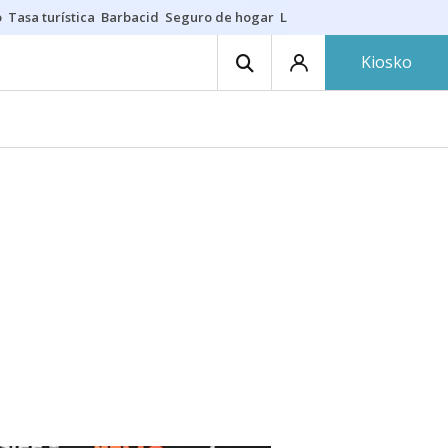
o
Tasa turística
Barbacid
Seguro de hogar
Lío Athletic-Osasuna
Mast
Kiosko