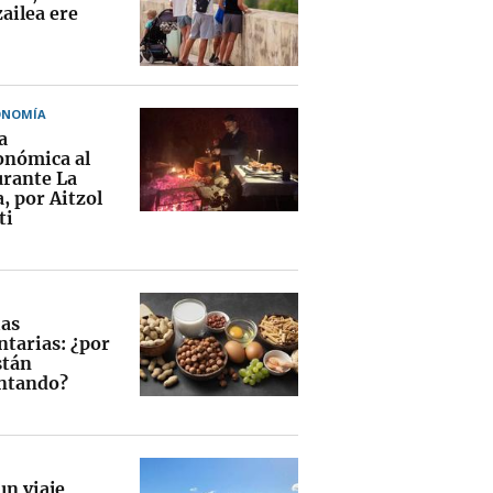
ailea ere
ONOMÍA
a
onómica al
urante La
, por Aitzol
ti
ias
ntarias: ¿por
stán
ntando?
un viaje