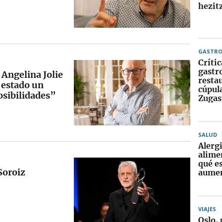
hezitz
GASTR
Crític
gastr
 Angelina Jolie
resta
a estado un
cúpula
osibilidades”
Zugas
SALUD
Alerg
alime
qué e
Soroiz
aume
VIAJES
Oslo, 