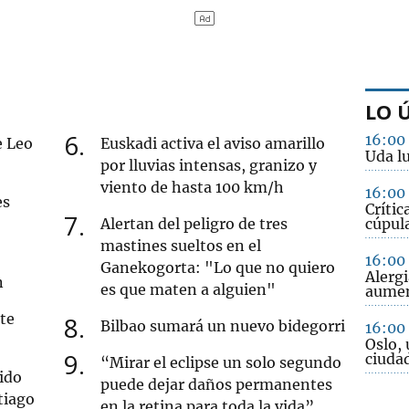
LO 
6
16:00
e Leo
Euskadi activa el aviso amarillo
Uda lu
por lluvias intensas, granizo y
viento de hasta 100 km/h
16:00
es
Crític
7
Alertan del peligro de tres
cúpula
mastines sueltos en el
16:00
Ganekogorta: "Lo que no quiero
Alergi
n
es que maten a alguien"
aume
ete
8
Bilbao sumará un nuevo bidegorri
16:00
Oslo, 
9
ciuda
“Mirar el eclipse un solo segundo
ido
puede dejar daños permanentes
tiago
en la retina para toda la vida”