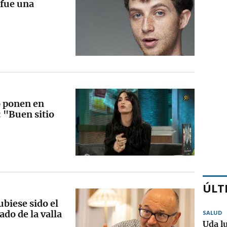
 fue una
o ponen en
: "Buen sitio
ÚLT
ubiese sido el
ado de la valla
SALUD
Uda l