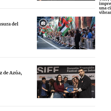
impre
una c
vibra
usura del
z de Azúa,