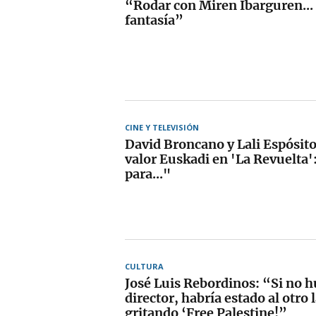
“Rodar con Miren Ibarguren...
fantasía”
CINE Y TELEVISIÓN
David Broncano y Lali Espósit
valor Euskadi en 'La Revuelta'
para..."
CULTURA
José Luis Rebordinos: “Si no h
director, habría estado al otro l
gritando ‘Free Palestine!”