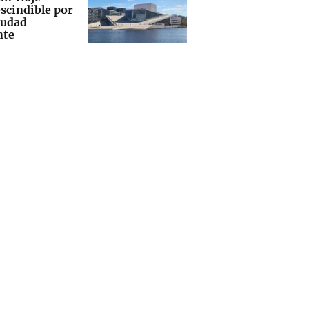
scindible por
iudad
nte